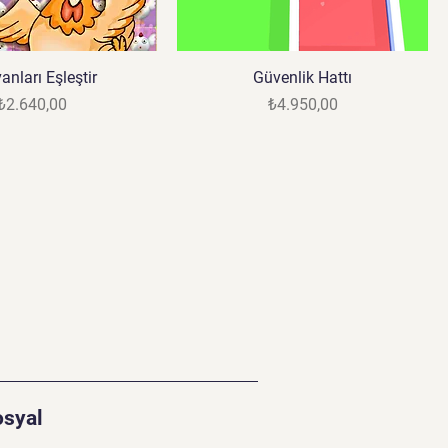
anları Eşleştir
Güvenlik Hattı
Fiyat
Fiyat
₺2.640,00
₺4.950,00
osyal