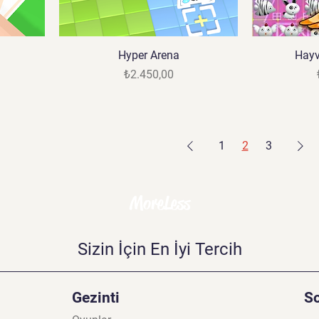
Hyper Arena
Hayv
Fiyat
₺2.450,00
1
2
3
MoreLess
Sizin İçin En İyi Tercih
Gezinti
S