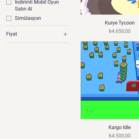
İndirimli Mobil Oyun
Satın Al
Simülasyon
Kurye Tycoon
Fiyat
₺4.650,00
Fiyat
₺1.945
₺19.000
Kargo Idle
Fiyat
₺4.500,00