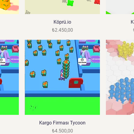
Köprü.io
K
Fiyat
₺2.450,00
Kargo Firması Tycoon
Fiyat
₺4.500,00