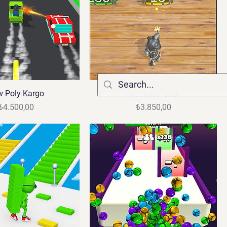
 Poly Kargo
Last Survival
Fiyat
Fiyat
₺4.500,00
₺3.850,00