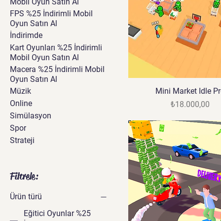
Mobil Oyun Satın Al
FPS %25 İndirimli Mobil
Oyun Satın Al
İndirimde
Kart Oyunları %25 İndirimli
Mobil Oyun Satın Al
Macera %25 İndirimli Mobil
Oyun Satın Al
Müzik
Mini Market Idle P
Online
Fiyat
₺18.000,00
Simülasyon
Spor
Strateji
Filtrele:
Ürün türü
Eğitici Oyunlar %25