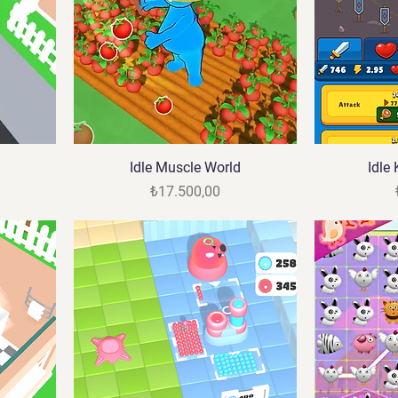
Idle Muscle World
Idle
Fiyat
₺17.500,00