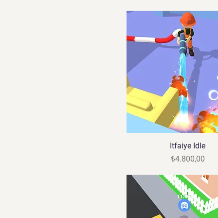
Itfaiye Idle
Fiyat
₺4.800,00