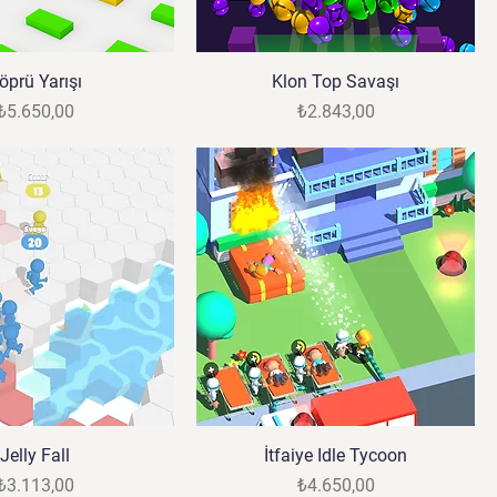
öprü Yarışı
Klon Top Savaşı
Fiyat
Fiyat
₺5.650,00
₺2.843,00
Jelly Fall
İtfaiye Idle Tycoon
Fiyat
Fiyat
₺3.113,00
₺4.650,00