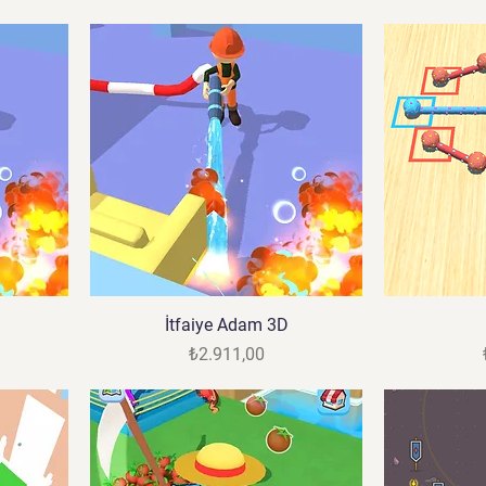
İtfaiye Adam 3D
Fiyat
₺2.911,00