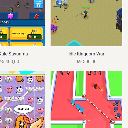
 Kule Savunma
Idle Kingdom War
Fiyat
Fiyat
₺5.400,00
₺9.500,00