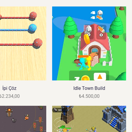
İpi Çöz
Idle Town Build
Fiyat
Fiyat
₺2.234,00
₺4.500,00