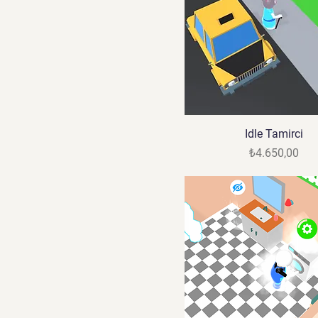
Idle Tamirci
Fiyat
₺4.650,00