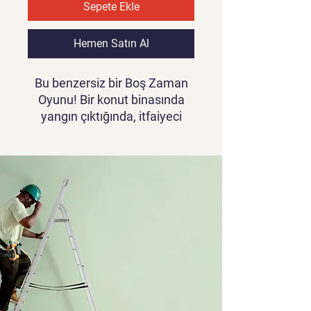
Sepete Ekle
Hemen Satın Al
Bu benzersiz bir Boş Zaman
Oyunu! Bir konut binasında
yangın çıktığında, itfaiyeci
olarak insanları kurtarmak için
mücadele edersiniz. Ancak su
miktarı yetersiz, boru çok kısa,
pompa zayıf… Yangını
söndürmek ve insanları
kurtarabilmek için bunları
yükseltin!
Oyun videosunu görmek için
tıklayınız