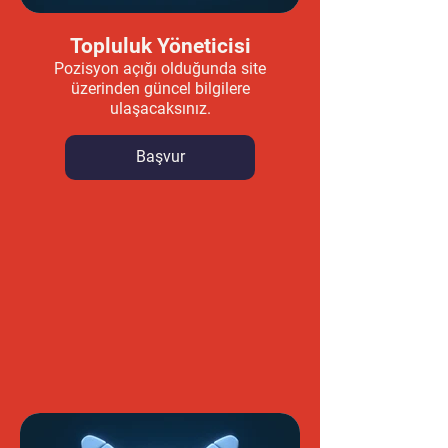
Topluluk Yöneticisi
Pozisyon açığı olduğunda site
üzerinden güncel bilgilere
ulaşacaksınız.
Başvur