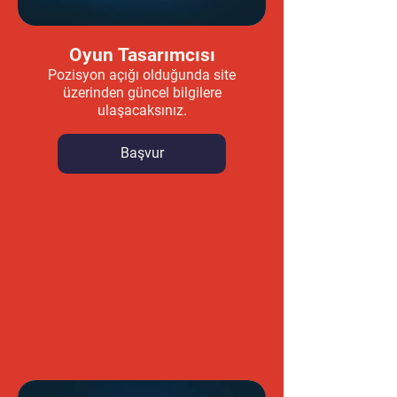
Oyun Tasarımcısı
Pozisyon açığı olduğunda site
üzerinden güncel bilgilere
ulaşacaksınız.
Başvur