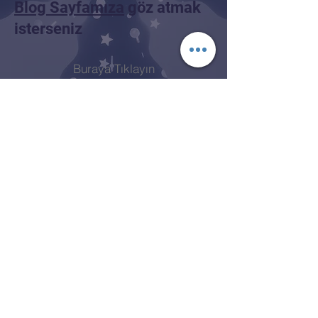
Blog Sayfamıza
göz atmak
isterseniz
Buraya Tıklayın
MoreLess
Sizin İçin En İyi Tercih
İletişim
morelesscompany@gmail.com
Tel:
+90 534 243 37 40
Kırcaali Mh. Kayalı Sok. No.26/3