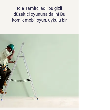
Idle Tamirci adlı bu gizli
düzeltici oyununa dalın! Bu
komik mobil oyun, uykulu bir
tamirci olarak, bir yaşlı kadının
evini yakalanmadan tamir
etmeye çalıştığınız bir yarışı
içeriyor. Araçları kapın, şeyleri
tamir edin ve sopasından
kaçının. Onu yakalamadan
işleri bitirebilecek misiniz?
Hızlı düşünme ve hızlı tamir
sizi bekliyor!
Oyun videosunu görmek için
tıklayınız