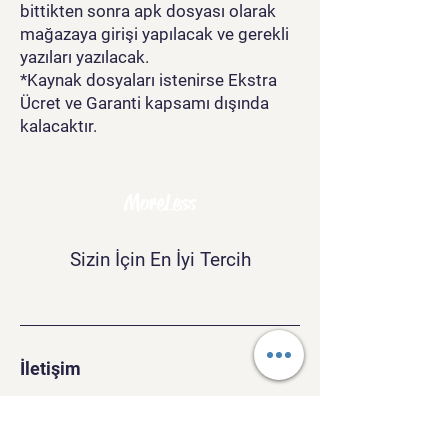
bittikten sonra apk dosyası olarak
mağazaya girişi yapılacak ve gerekli
yazıları yazılacak.
*Kaynak dosyaları istenirse Ekstra
Ücret ve Garanti kapsamı dışında
kalacaktır.
MoreLess
Sizin İçin En İyi Tercih
İletişim
morelesscompany@gmail.com
Tel:
+90 534 243 37 40