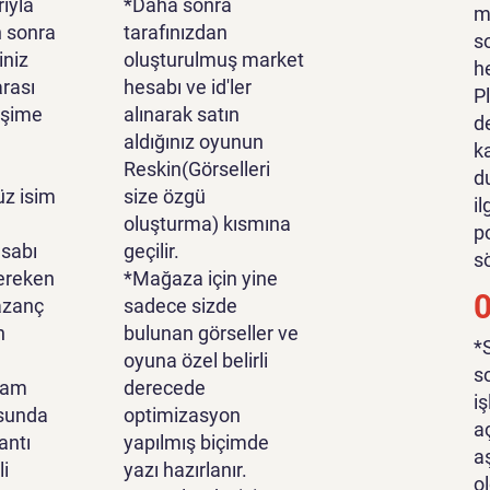
ıyla
*Daha sonra
m
n sonra
tarafınızdan
s
iniz
oluşturulmuş market
h
rası
hesabı ve id'ler
P
tişime
alınarak satın
d
aldığınız oyunun
k
Reskin(Görselleri
d
z isim
size özgü
i
oluşturma) kısmına
p
sabı
geçilir.
s
ereken
*Mağaza için yine
azanç
sadece sizde
n
bulunan görseller ve
*
oyuna özel belirli
s
lam
derecede
i
sunda
optimizasyon
a
antı
yapılmış biçimde
a
li
yazı hazırlanır.
o