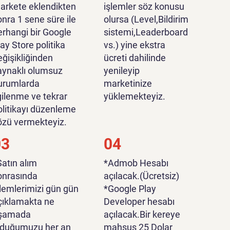
arkete eklendikten
işlemler söz konusu
onra 1 sene süre ile
olursa (Level,Bildirim
erhangi bir Google
sistemi,Leaderboard
lay Store politika
vs.) yine ekstra
eğişikliğinden
ücreti dahilinde
aynaklı olumsuz
yenileyip
urumlarda
marketinize
lgilenme ve tekrar
yüklemekteyiz.
olitikayı düzenleme
özü vermekteyiz.
03
04
Satın alım
*Admob Hesabı
onrasında
açılacak.(Ücretsiz)
şlemlerimizi gün gün
*Google Play
çıklamakta ne
Developer hesabı
şamada
açılacak.Bir kereye
lduğumuzu her an
mahsus 25 Dolar