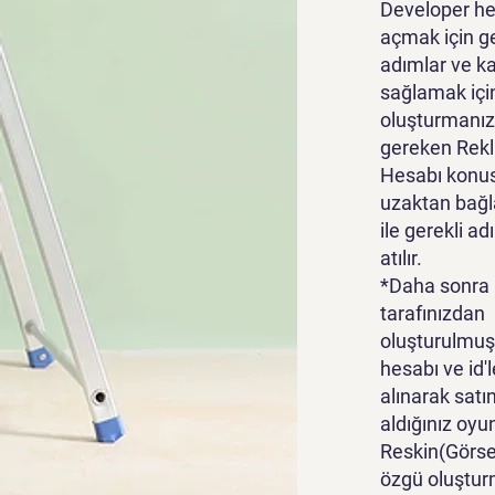
Developer he
açmak için g
adımlar ve k
sağlamak içi
oluşturmanız
gereken Rek
Hesabı konu
uzaktan bağl
ile gerekli ad
atılır.
*Daha sonra
tarafınızdan
oluşturulmuş
hesabı ve id'l
alınarak satı
aldığınız oyu
Reskin(Görsel
özgü oluştur