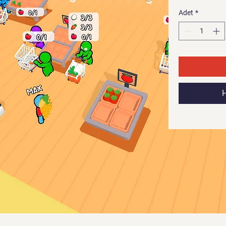
Adet
*
H