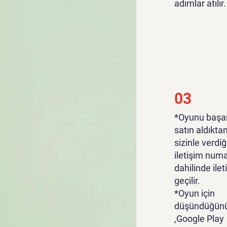
adımlar atılır.
03
*Oyunu başar
satın aldıkta
sizinle verdiğ
iletişim numa
dahilinde ile
geçilir.
*Oyun için
düşündüğünü
,Google Play