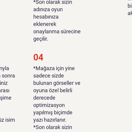
*Son olarak sizin
bi
adınıza oyun
a
hesabınıza
eklenerek
onaylanma sürecine
geçilir.
04
ıyla
*Mağaza için yine
n sonra
sadece sizde
iniz
bulunan görseller ve
rası
oyuna özel belirli
tişime
derecede
optimizasyon
yapılmış biçimde
z isim
yazı hazırlanır.
*Son olarak sizin