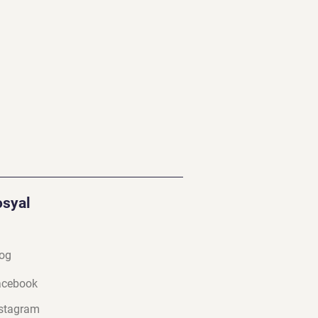
osyal
og
a
cebook
stagram