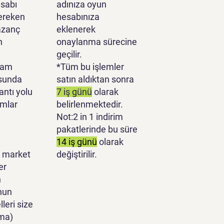
sabı
adınıza oyun
ereken
hesabınıza
azanç
eklenerek
n
onaylanma sürecine
geçilir.
lam
*Tüm bu işlemler
sunda
satın aldıktan sonra
antı yolu
7 iş günü
olarak
ımlar
belirlenmektedir.
Not:2 in 1 indirim
pakatlerinde bu süre
14 iş günü
olarak
 market
değiştirilir.
er
n
nun
leri size
ma)