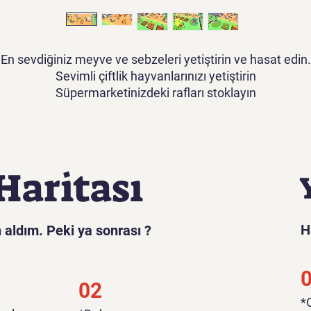
En sevdiğiniz meyve ve sebzeleri yetiştirin ve hasat edin.
Sevimli çiftlik hayvanlarınızı yetiştirin
Süpermarketinizdeki rafları stoklayın
Fabrikanızla giderek daha fazla ürün üretin.
Kar elde etmek için Mallarınızı Müşterilerinize satın.
Size yardımcı olacak Personelinizi işe alın ve yönetin
Mart’ınızı daha da, daha büyük ve daha büyük bir şekilde
Haritası
genişletin
H
 aldım. Peki ya sonrası ?
02
​