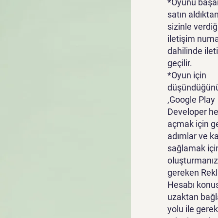
*Oyunu başar
satın aldıkta
sizinle verdiğ
iletişim numa
dahilinde ile
geçilir.
*Oyun için
düşündüğünü
,Google Play
Developer he
açmak için g
adımlar ve k
sağlamak içi
oluşturmanız
gereken Rek
Hesabı konu
uzaktan bağl
yolu ile gerek