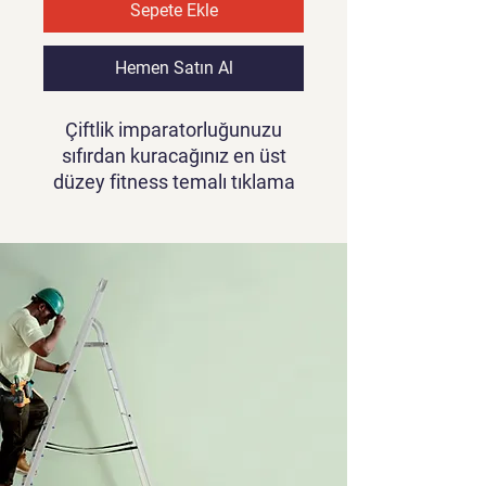
Sepete Ekle
Hemen Satın Al
Çiftlik imparatorluğunuzu
sıfırdan kuracağınız en üst
düzey fitness temalı tıklama
oyunu Idle Muscle World’e hoş
geldiniz! Yolculuğunuza yeni
başlayan bir ağırlıkçı olarak
başlayın ve fitness
dünyasında bir güç merkezi
haline gelmek için ilerleyin
Çiftçilik Eğlencesi: Muscle
World de para birimi olan
kaloriyi kazanmak için farklı
mahsuller yetiştirin ve hasat
edin, hayvan yetiştirin ve