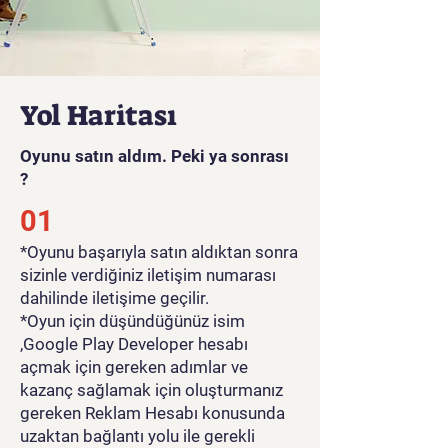
meyve toplayın.
Egzersiz: Zorlukla
kazandığınız kalorileri spor
salonunda egzersiz yaparak
enerjiye dönüştürün. Ne kadar
Yol Haritası
çok antrenman yaparsanız o
kadar güçlü olursunuz!
Oyunu satın aldım. Peki ya sonrası
Haritayı genişletin: Haritayı
?
genişletmek ve heyecan verici
01
zorluklar ve fırsatlarla dolu
yeni bölgelerin kilidini açmak
*Oyunu başarıyla satın aldıktan sonra
için enerjinizi kullanın.
sizinle verdiğiniz iletişim numarası
Mini Savaş Oyunları: Daha
dahilinde iletişime geçilir.
fazla yükseltmenin anahtarı
*Oyun için düşündüğünüz isim
olan paraları kazanmak için
,Google Play Developer hesabı
açmak için gereken adımlar ve
adrenalin dolu mini dövüş
kazanç sağlamak için oluşturmanız
oyunlarında gücünüzü ve
gereken Reklam Hesabı konusunda
çevikliğinizi test edin.
uzaktan bağlantı yolu ile gerekli
Çeşitli İçerik: Oyunda