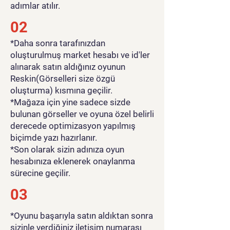
adımlar atılır.
ilerledikçe çeşitli mahsulleri,
hayvanları, meyveleri ve
02
egzersizleri keşfedin.
*Daha sonra tarafınızdan
Bolca Yükseltme: Çiftliğinizi,
oluşturulmuş market hesabı ve id'ler
spor salonu ekipmanınızı
alınarak satın aldığınız oyunun
geliştirmek ve kas ustalığında
Reskin(Görselleri size özgü
yeni boyutlara ulaşmak için
oluşturma) kısmına geçilir.
özel yeteneklerin kilidini
*Mağaza için yine sadece sizde
açmak için paralarınızı
bulunan görseller ve oyuna özel belirli
kullanın.
derecede optimizasyon yapılmış
Kaslarınızı esnetmeye ve
biçimde yazı hazırlanır.
Muscle World’e hükmetmeye
*Son olarak sizin adınıza oyun
hazır mısınız? Şimdi katılın ve
hesabınıza eklenerek onaylanma
vücut geliştirme şöhretine
sürecine geçilir.
giden yolculuğunuza başlayın!
03
Oyun videosunu görmek için
*Oyunu başarıyla satın aldıktan sonra
tıklayınız
sizinle verdiğiniz iletişim numarası