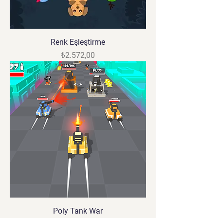
Renk Eşleştirme
Fiyat
₺2.572,00
Poly Tank War