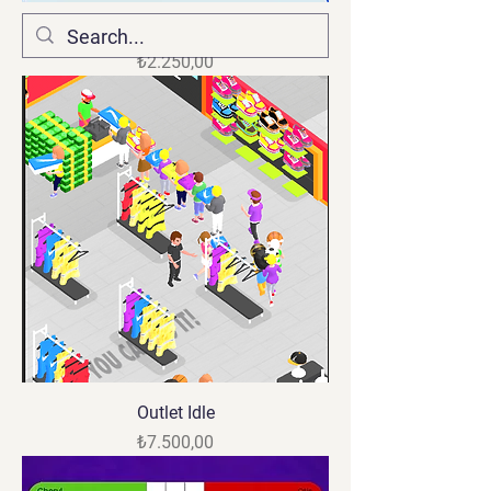
Para Adam
Fiyat
₺2.250,00
Outlet Idle
Fiyat
₺7.500,00