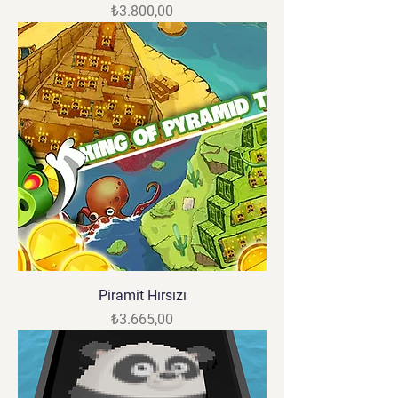
Fiyat
₺3.800,00
Piramit Hırsızı
Fiyat
₺3.665,00