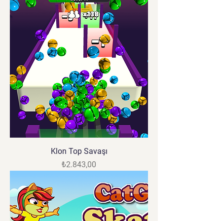
Klon Top Savaşı
Fiyat
₺2.843,00