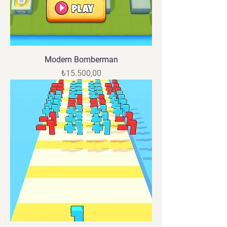
Modern Bomberman
Fiyat
₺15.500,00