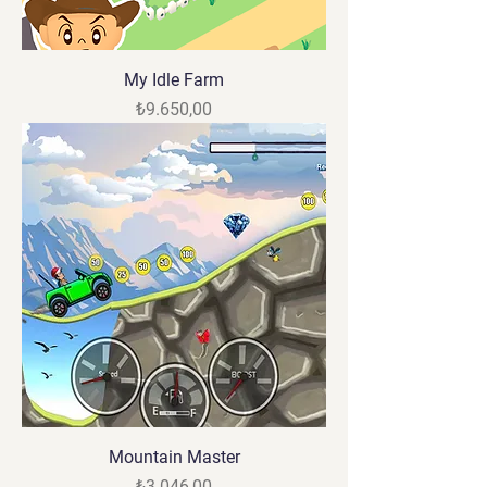
My Idle Farm
Fiyat
₺9.650,00
Mountain Master
Fiyat
₺3.046,00