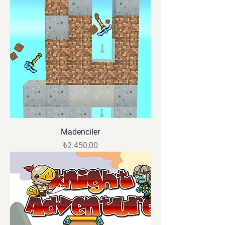
Madenciler
Fiyat
₺2.450,00