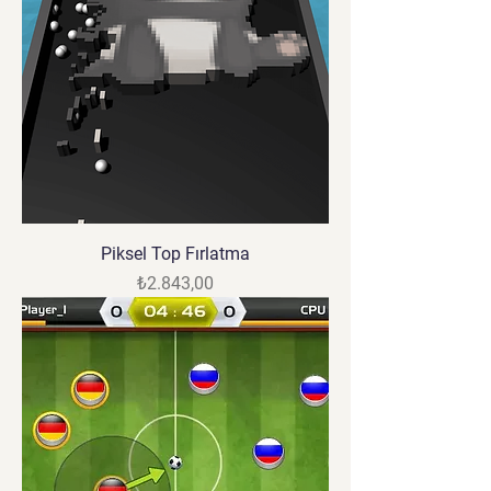
Piksel Top Fırlatma
Fiyat
₺2.843,00