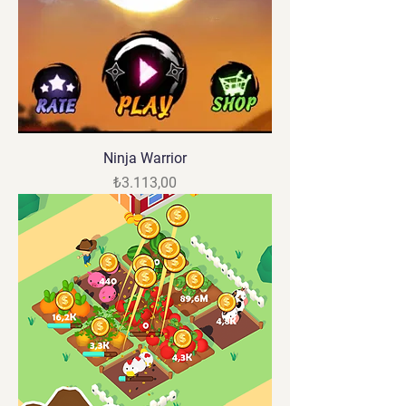
Ninja Warrior
Fiyat
₺3.113,00