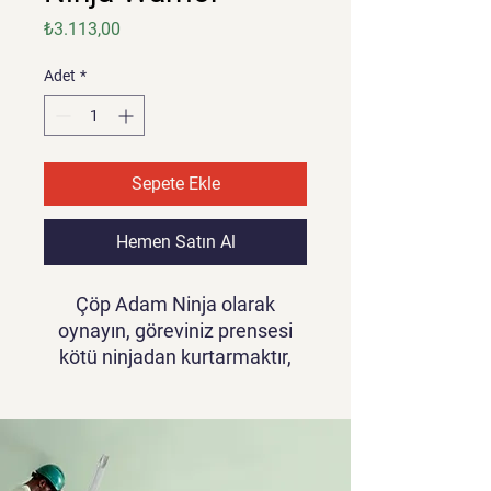
Fiyat
₺3.113,00
Adet
*
Sepete Ekle
Hemen Satın Al
Çöp Adam Ninja olarak
oynayın, göreviniz prensesi
kötü ninjadan kurtarmaktır,
ana karakteriniz shuriken
becerisinde ustalaşmıştır,
prensesi hapseden kafesi
kırmak için shurikeni fırlatarak
bulmacayı çözün.