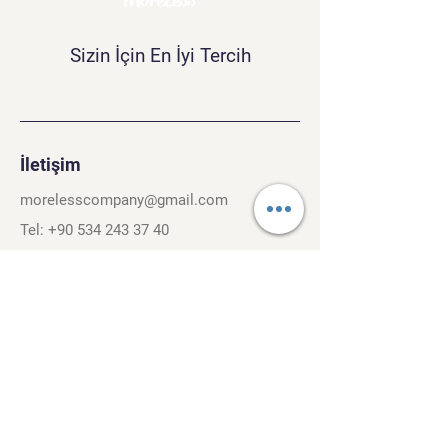
Sizin İçin En İyi Tercih
İletişim
morelesscompany@gmail.com
Tel:
+90 534 243 37 40
Kırcaali Mh. Kayalı Sok. No.26/3
Osmangazi, Bursa. 16040
Şartlar ve Koşullar
Gizlilik Politikası
Gezinti