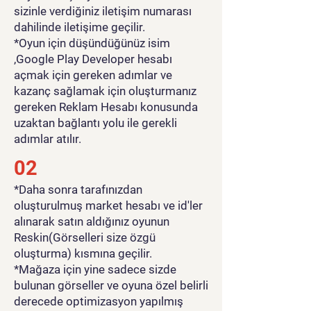
sizinle verdiğiniz iletişim numarası
dahilinde iletişime geçilir.
*Oyun için düşündüğünüz isim
,Google Play Developer hesabı
açmak için gereken adımlar ve
kazanç sağlamak için oluşturmanız
gereken Reklam Hesabı konusunda
uzaktan bağlantı yolu ile gerekli
adımlar atılır.
02
*Daha sonra tarafınızdan
oluşturulmuş market hesabı ve id'ler
alınarak satın aldığınız oyunun
Reskin(Görselleri size özgü
oluşturma) kısmına geçilir.
*Mağaza için yine sadece sizde
bulunan görseller ve oyuna özel belirli
derecede optimizasyon yapılmış