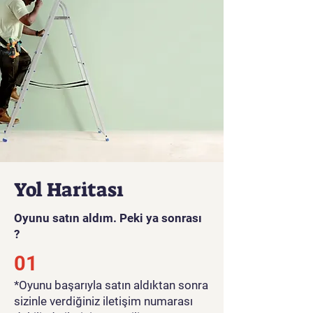
mücadele edin!
Oyun videosunu görmek için
tıklayınız
Yol Haritası
Oyunu satın aldım. Peki ya sonrası
?
01
*Oyunu başarıyla satın aldıktan sonra
sizinle verdiğiniz iletişim numarası