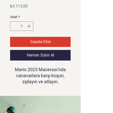
Fiyat
₺3.113,00
Adet
*
Sepete Ekle
Hemen Satın Al
Mario 2023 Macerası’nda
canavarlara karşı koşun,
zıplayın ve atlayın.
Maceranıza başlayın, beş
dünyayı aşarak bu zorlu
canavarları yok edin.
Beklenmedik engellerle dolu,
son hedefe ulaşmak için