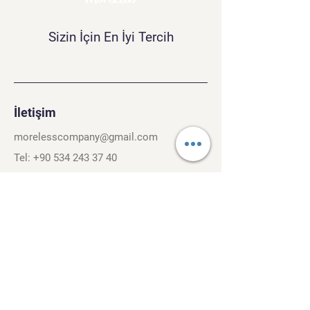
Sizin İçin En İyi Tercih
İletişim
morelesscompany@gmail.com
Tel:
+90 534 243 37 40
Kırcaali Mh. Kayalı Sok. No.26/3
Osmangazi, Bursa. 16040
Şartlar ve Koşullar
Gizlilik Politikası
Gezinti