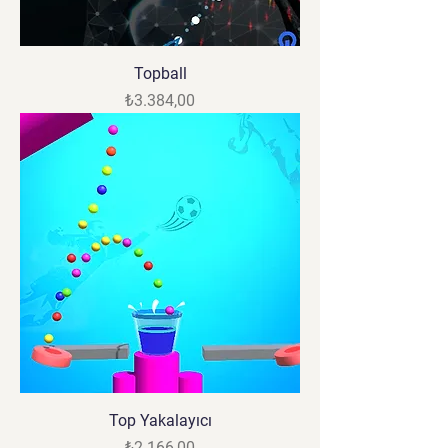
Topball
Fiyat
₺3.384,00
Top Yakalayıcı
Fiyat
₺2.166,00