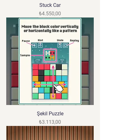
Stuck Car
Fiyat
₺4.550,00
Şekil Puzzle
Fiyat
₺3.113,00