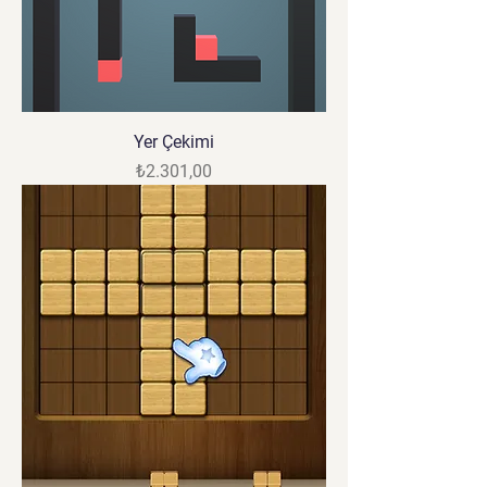
Yer Çekimi
Fiyat
₺2.301,00