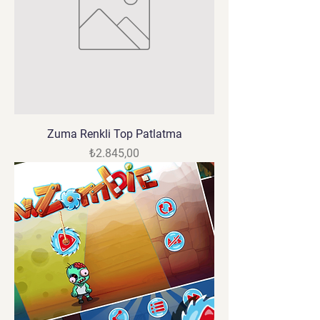
Zuma Renkli Top Patlatma
Fiyat
₺2.845,00