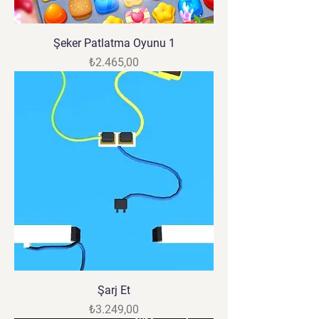
Şeker Patlatma Oyunu 1
Fiyat
₺2.465,00
Şarj Et
Fiyat
₺3.249,00