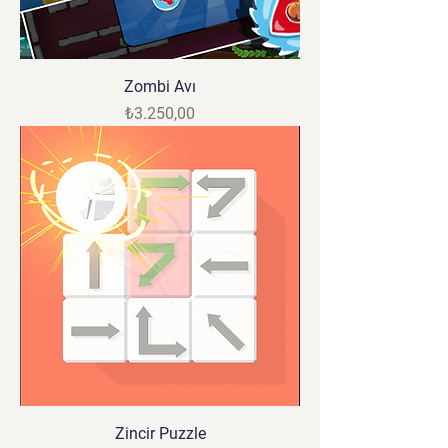
Zombi Avı
Fiyat
₺3.250,00
Zincir Puzzle