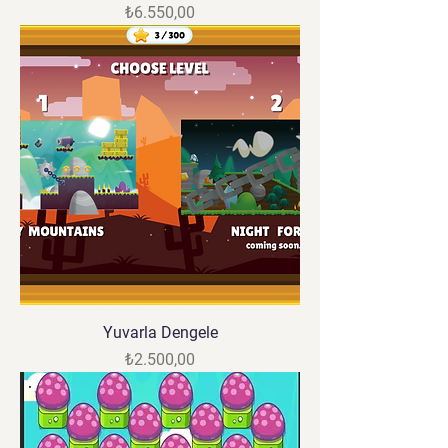
Fiyat
₺6.550,00
Yuvarla Dengele
Fiyat
₺2.500,00