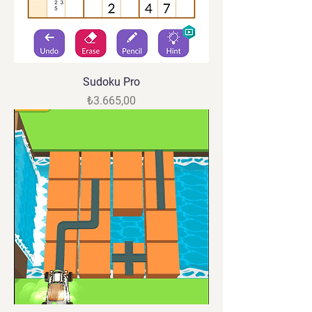
Sudoku Pro
Fiyat
₺3.665,00