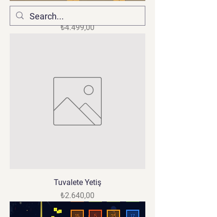
Woody Puzzle
Fiyat
₺4.499,00
Tuvalete Yetiş
Fiyat
₺2.640,00