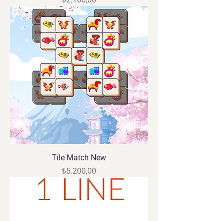
Tile Match New
Fiyat
₺5.200,00