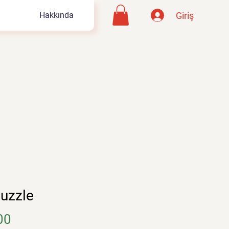
Giriş
Hakkında
Puzzle
Fiyat
00