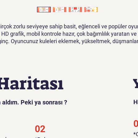
irçok zorlu seviyeye sahip basit, eğlenceli ve popüler oyu
HD grafik, mobil kontrole hazır, çok bağımlılık yaratan ve
lginç. Oyuncunuz kuleleri eklemek, yükseltmek, düşmanlar
seviyeleri tamamlamak için savunmadan geçmesine izin
vermemek için dokunup sürükleyecek.
Oyun videosunu görmek için tıklayınız
Haritası
H
 aldım. Peki ya sonrası ?
02
​