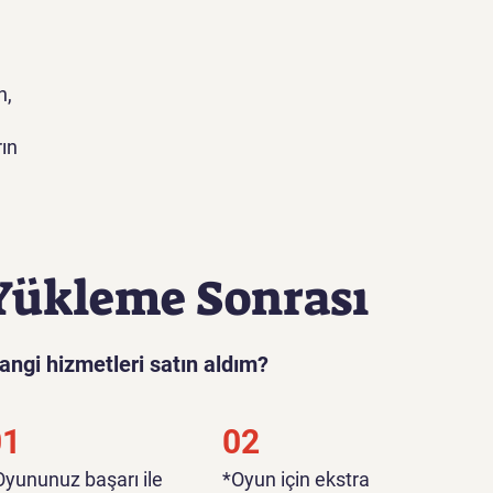
n,
ın
Yükleme Sonrası
angi hizmetleri satın aldım?
01
02
*Oyununuz başarı ile
*Oyun için ekstra