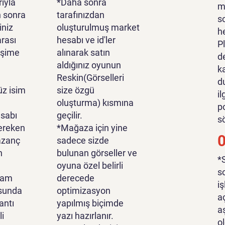
ıyla
*Daha sonra
m
n sonra
tarafınızdan
s
iniz
oluşturulmuş market
h
rası
hesabı ve id'ler
P
tişime
alınarak satın
d
aldığınız oyunun
k
Reskin(Görselleri
d
z isim
size özgü
i
oluşturma) kısmına
p
sabı
geçilir.
s
ereken
*Mağaza için yine
azanç
sadece sizde
n
bulunan görseller ve
*
oyuna özel belirli
s
lam
derecede
i
sunda
optimizasyon
a
antı
yapılmış biçimde
a
li
yazı hazırlanır.
o