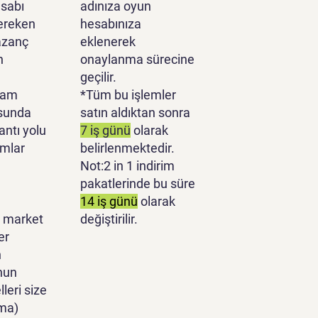
sabı
adınıza oyun
ereken
hesabınıza
azanç
eklenerek
n
onaylanma sürecine
geçilir.
lam
*Tüm bu işlemler
sunda
satın aldıktan sonra
antı yolu
7 iş günü
olarak
ımlar
belirlenmektedir.
Not:2 in 1 indirim
pakatlerinde bu süre
14 iş günü
olarak
 market
değiştirilir.
er
n
nun
leri size
ma)