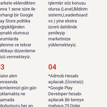
arkete eklendikten
işlemler söz konusu
onra 1 sene süre ile
olursa (Level,Bildirim
erhangi bir Google
sistemi,Leaderboard
lay Store politika
vs.) yine ekstra
eğişikliğinden
ücreti dahilinde
aynaklı olumsuz
yenileyip
urumlarda
marketinize
lgilenme ve tekrar
yüklemekteyiz.
olitikayı düzenleme
özü vermekteyiz.
03
04
Satın alım
*Admob Hesabı
onrasında
açılacak.(Ücretsiz)
şlemlerimizi gün gün
*Google Play
çıklamakta ne
Developer hesabı
şamada
açılacak.Bir kereye
lduğumuzu her an
mahsus 25 Dolar