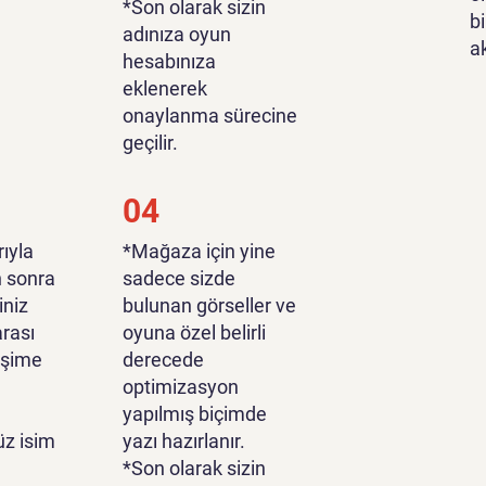
*Son olarak sizin
bi
adınıza oyun
a
hesabınıza
eklenerek
onaylanma sürecine
geçilir.
04
ıyla
*Mağaza için yine
n sonra
sadece sizde
iniz
bulunan görseller ve
rası
oyuna özel belirli
tişime
derecede
optimizasyon
yapılmış biçimde
z isim
yazı hazırlanır.
*Son olarak sizin