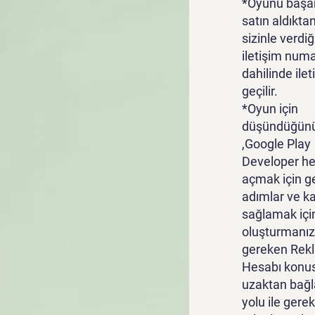
*Oyunu başar
satın aldıkta
sizinle verdiğ
iletişim numa
dahilinde ile
geçilir.
*Oyun için
düşündüğünü
,Google Play
Developer he
açmak için g
adımlar ve k
sağlamak içi
oluşturmanız
gereken Rek
Hesabı konu
uzaktan bağl
yolu ile gerek