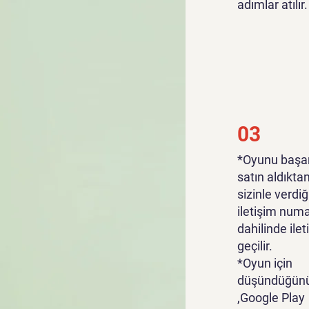
adımlar atılır.
03
*Oyunu başar
satın aldıkta
sizinle verdiğ
iletişim numa
dahilinde ile
geçilir.
*Oyun için
düşündüğünü
,Google Play