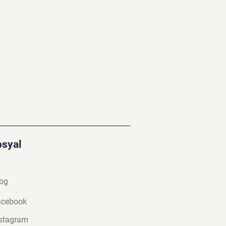
osyal
og
a
cebook
stagram