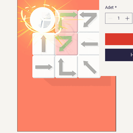
Adet
*
H