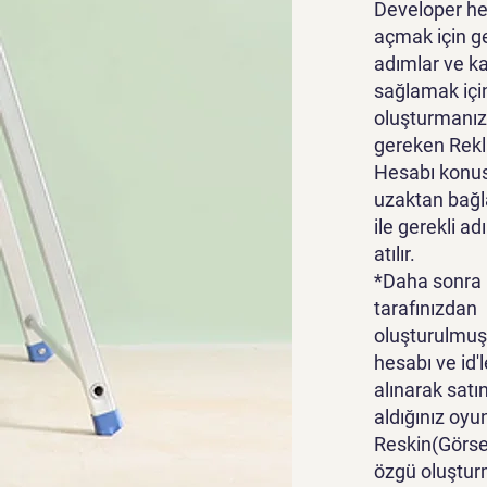
Developer he
açmak için g
adımlar ve k
sağlamak içi
oluşturmanız
gereken Rek
Hesabı konu
uzaktan bağl
ile gerekli ad
atılır.
*Daha sonra
tarafınızdan
oluşturulmuş
hesabı ve id'l
alınarak satı
aldığınız oyu
Reskin(Görsel
özgü oluştur