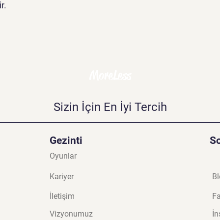
r.
MoreLess
Sizin İçin En İyi Tercih
Gezinti
S
Oyunlar
Kariyer
Bl
İletişim
F
Vizyonumuz
İn