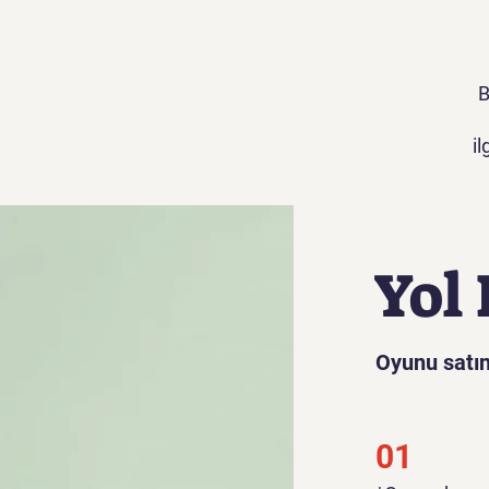
B
i
Yol 
Oyunu satın
01