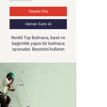
Sepete Ekle
Hemen Satın Al
Renkli Top Bulmaca, basit ve
bağımlılık yapıcı bir bulmaca
oyunudur. Beyninizi kullanın
ve her bulmacayı çözmeye
çalışın. Bu oyun, benzer bir
oyun oluşturma süresini
azaltmanıza yardımcı olur.
Herhangi bir programlama dili
bilmenize gerek yoktur; oyunu
yapılandırmak ve kullanmak
çok kolaydır. Kendi
görevlerinizi ekleyebilir,
kullanıcı arayüzü değişiklikleri