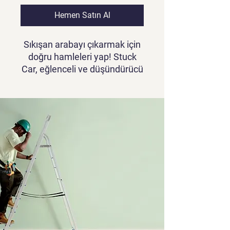
Hemen Satın Al
Sıkışan arabayı çıkarmak için
doğru hamleleri yap!
Stuck
Car
, eğlenceli ve düşündürücü
bir
bulmaca oyunu
. Trafikte
sıkışan arabaları kaydır, doğru
yolu aç ve zorlukları aş!
Zeka geliştiren bulmacalar
Bağımlılık yapan oyun
mekaniği
Pasif gelir fırsatı
Hemen oyna, kilitli araçları
kurtar ve kazanmaya başla!
Oyun videosunu görmek için
tıklayınız