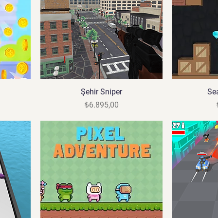
Şehir Sniper
Sea
Fiyat
₺6.895,00