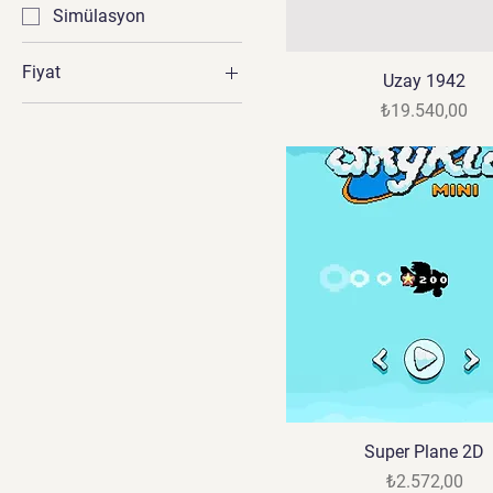
Simülasyon
Fiyat
Uzay 1942
Fiyat
₺19.540,00
₺1.450
₺22.999
Super Plane 2D
Fiyat
₺2.572,00