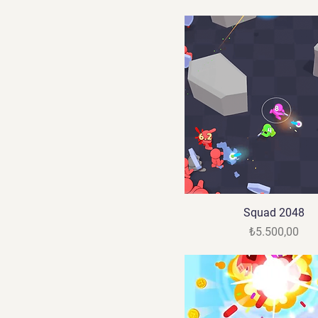
Squad 2048
Fiyat
₺5.500,00