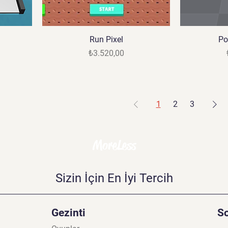
Run Pixel
Po
Fiyat
₺3.520,00
1
2
3
MoreLess
Sizin İçin En İyi Tercih
Gezinti
S