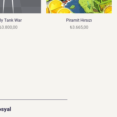
ly Tank War
Piramit Hırsızı
Fiyat
Fiyat
₺3.800,00
₺3.665,00
osyal