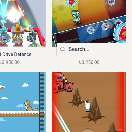
 Drive Defence
Zombi Avı
Fiyat
Fiyat
₺3.950,00
₺3.250,00