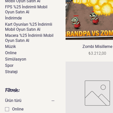
Mobil Oyun Satın Al
FPS %25 İndirimli Mobil
Oyun Satın Al
İndirimde
Kart Oyunları %25 İndirimli
Mobil Oyun Satın Al
Macera %25 İndirimli Mobil
Oyun Satın Al
Müzik
Zombi Misilleme
Online
Fiyat
₺3.212,00
Simülasyon
Spor
Strateji
Filtrele:
Ürün türü
Online