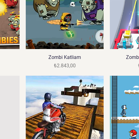
Zombi Katliam
Zombi
Fiyat
₺2.843,00