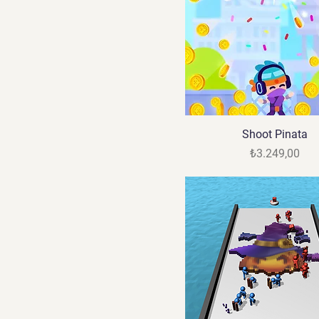
Shoot Pinata
Fiyat
₺3.249,00