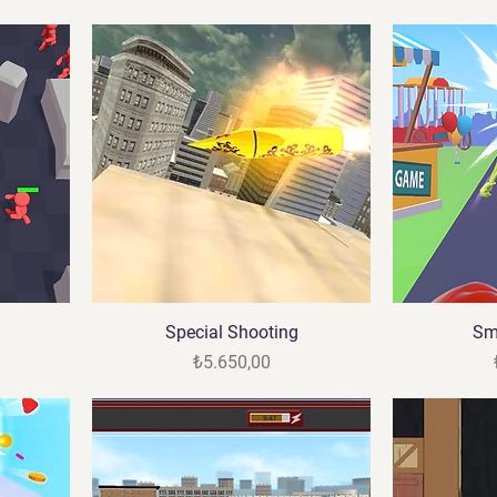
Special Shooting
Sm
Fiyat
₺5.650,00