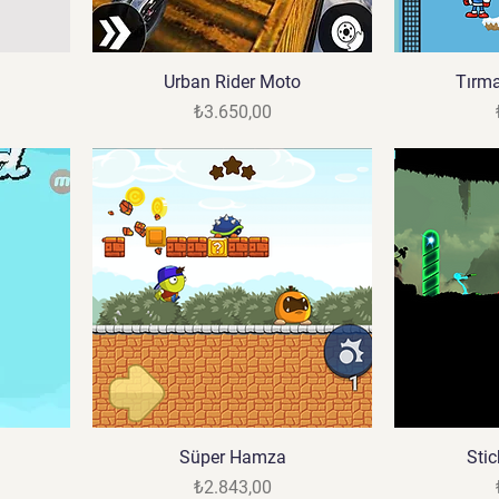
Urban Rider Moto
Tırm
Fiyat
₺3.650,00
Süper Hamza
Sti
Fiyat
₺2.843,00