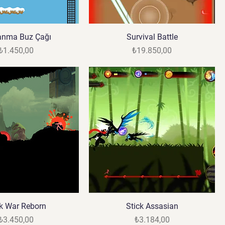
anma Buz Çağı
Survival Battle
Fiyat
Fiyat
₺1.450,00
₺19.850,00
ck War Reborn
Stick Assasian
Fiyat
Fiyat
₺3.450,00
₺3.184,00