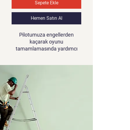
Sepete Ekle
Hemen Satın Al
Pilotumuza engellerden
kaçarak oyunu
tamamlamasında yardımcı
olun. Bu zorlu oyunda yıldızları
toplayarak yeni uçaklar satın
alabilirsiniz. Sizi rahatlatacak
çekici 8-bit grafikler ve hoş
ses efektleriyle keyifli oyun
deneyimi yaşayın.
Oyun videosunu görmek için
tıklayınız