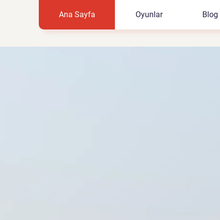
Ana Sayfa
Oyunlar
Blog
un Satın A
...