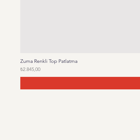
Zuma Renkli Top Patlatma
Fiyat
₺2.845,00