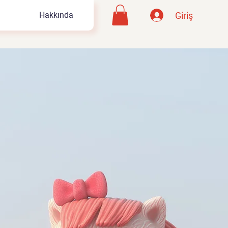
Giriş
Hakkında
lma