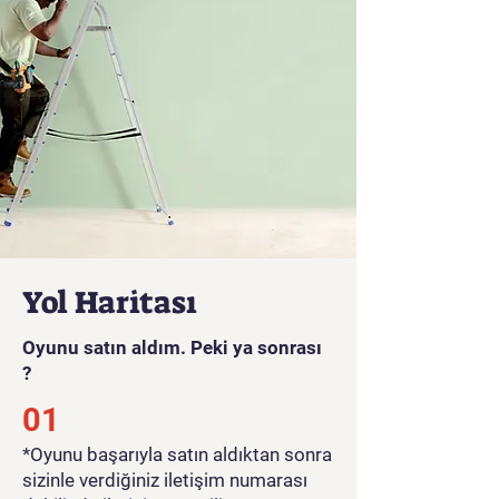
olduğunca çok sayıda insan
kurtarmak için elinden geleni
yapmalısın. Daha önce
oynadığınız hiçbir şeye
benzemeyen yepyeni bir oyun
deneyimi
Oyun Videosu İçin Tıklayınız...
Yol Haritası
Oyunu satın aldım. Peki ya sonrası
?
01
*Oyunu başarıyla satın aldıktan sonra
sizinle verdiğiniz iletişim numarası