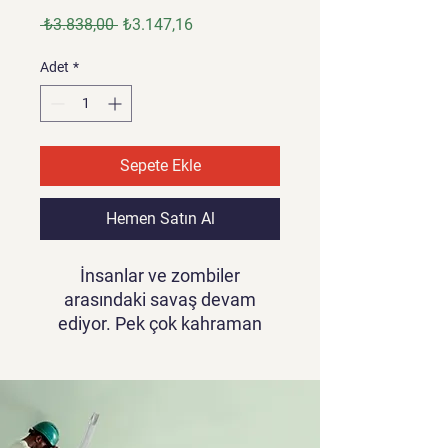
Normal
İndirimli
 ₺3.838,00 
₺3.147,16
Fiyat
Fiyat
Adet
*
Sepete Ekle
Hemen Satın Al
İnsanlar ve zombiler
arasındaki savaş devam
ediyor. Pek çok kahraman
düştü, ama sen hayatta
kalmayı başardın. Henüz
sırtını sıvazlama çünkü tehlike
her köşede. Yürüyen ölülere
direnmek ve mümkün