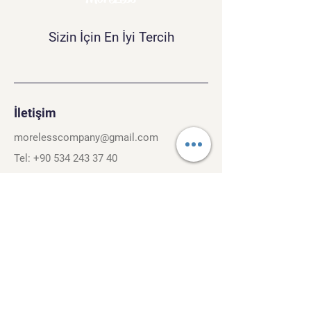
Sizin İçin En İyi Tercih
İletişim
morelesscompany@gmail.com
Tel:
+90 534 243 37 40
Kırcaali Mh. Kayalı Sok. No.26/3
Osmangazi, Bursa. 16040
Şartlar ve Koşullar
Gizlilik Politikası
Gezinti