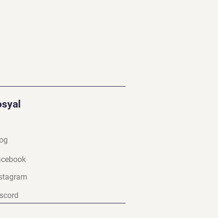
osyal
og
a
cebook
stagram
scord