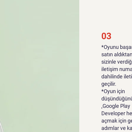
03
*Oyunu başar
satın aldıkta
sizinle verdiğ
iletişim numa
dahilinde ile
geçilir.
*Oyun için
düşündüğünü
,Google Play
Developer he
açmak için g
adımlar ve k