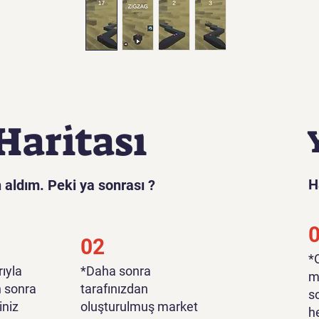
Haritası
H
 aldım. Peki ya sonrası ?
02
​
ıyla
*Daha sonra
m
n sonra
tarafınızdan
s
iniz
oluşturulmuş market
h