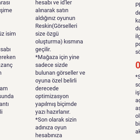
rası
hesabı ve id'ler
P
tişime
alınarak satın
d
aldığınız oyunun
k
Reskin(Görselleri
d
z isim
size özgü
i
oluşturma) kısmına
p
sabı
geçilir.
s
ereken
*Mağaza için yine
azanç
sadece sizde
n
bulunan görseller ve
*
oyuna özel belirli
s
lam
derecede
i
sunda
optimizasyon
a
antı
yapılmış biçimde
a
li
yazı hazırlanır.
o
*Son olarak sizin
bi
adınıza oyun
a
hesabınıza