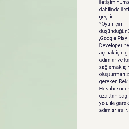
iletişim numa
dahilinde ile
geçilir.
*Oyun için
düşündüğünü
,Google Play
Developer he
açmak için g
adımlar ve k
sağlamak içi
oluşturmanız
gereken Rek
Hesabı konu
uzaktan bağl
yolu ile gerek
adımlar atılır.