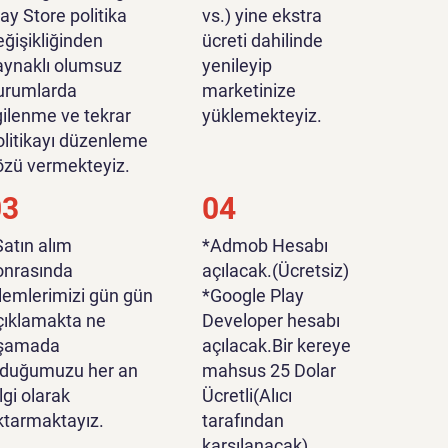
lay Store politika
vs.) yine ekstra
eğişikliğinden
ücreti dahilinde
aynaklı olumsuz
yenileyip
urumlarda
marketinize
lgilenme ve tekrar
yüklemekteyiz.
olitikayı düzenleme
özü vermekteyiz.
03
04
Satın alım
*Admob Hesabı
onrasında
açılacak.(Ücretsiz)
şlemlerimizi gün gün
*Google Play
çıklamakta ne
Developer hesabı
şamada
açılacak.Bir kereye
lduğumuzu her an
mahsus 25 Dolar
lgi olarak
Ücretli(Alıcı
ktarmaktayız.
tarafından
karşılanacak).