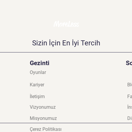
MoreLess
Sizin İçin En İyi Tercih
Gezinti
S
Oyunlar
Kariyer
Bl
İletişim
F
Vizyonumuz
İn
Misyonumuz
Di
Çerez Politikası