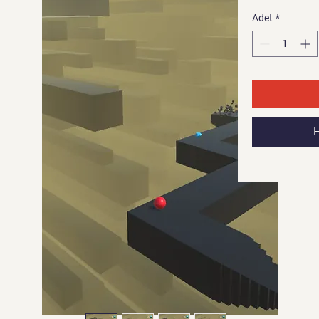
Adet
*
H