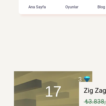
Ana Sayfa
Oyunlar
Blog
Zig Za
 ₺3.838,