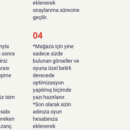
eklenerek
onaylanma sürecine
geçilir.
04
ıyla
*Mağaza için yine
n sonra
sadece sizde
iniz
bulunan görseller ve
rası
oyuna özel belirli
tişime
derecede
optimizasyon
yapılmış biçimde
z isim
yazı hazırlanır.
*Son olarak sizin
sabı
adınıza oyun
ereken
hesabınıza
azanç
eklenerek