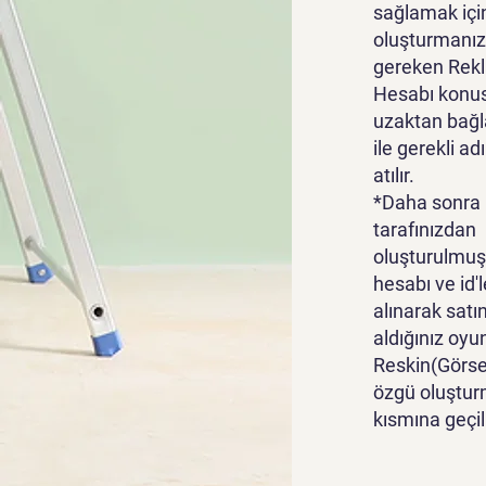
sağlamak içi
oluşturmanız
gereken Rek
Hesabı konu
uzaktan bağl
ile gerekli ad
atılır.
*Daha sonra
tarafınızdan
oluşturulmuş
hesabı ve id'l
alınarak satı
aldığınız oyu
Reskin(Görsel
özgü oluştur
kısmına geçili