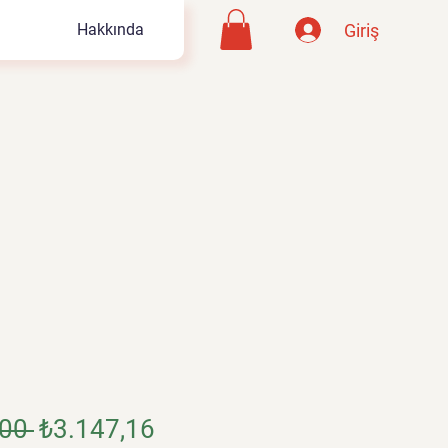
Giriş
Hakkında
g
Normal
İndirimli
00 
₺3.147,16