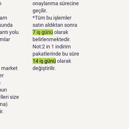
n
onaylanma sürecine
geçilir.
lam
*Tüm bu işlemler
sunda
satın aldıktan sonra
antı yolu
7 iş günü
olarak
ımlar
belirlenmektedir.
Not:2 in 1 indirim
pakatlerinde bu süre
14 iş günü
olarak
 market
değiştirilir.
er
n
nun
leri size
ma)
r.