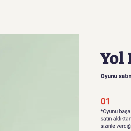
Yol 
Oyunu satın
01
*Oyunu başar
satın aldıkta
sizinle verdiğ