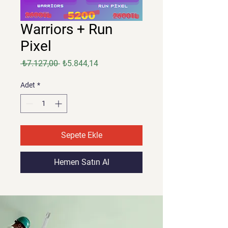
Warriors + Run
Pixel
Normal
İndirimli
 ₺7.127,00 
₺5.844,14
Fiyat
Fiyat
Adet
*
Sepete Ekle
Hemen Satın Al