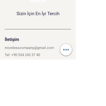
MoreLess
Sizin İçin En İyi Tercih
İletişim
morelesscompany@gmail.com
Tel:
+90 534 243 37 40
Kırcaali Mh. Kayalı Sok. No.26/3
Osmangazi, Bursa. 16040
Şartlar ve Koşullar
Gizlilik Politikası
Gezinti