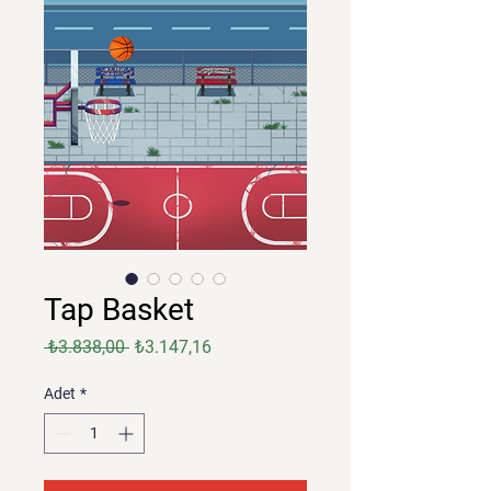
Tap Basket
Normal
İndirimli
 ₺3.838,00 
₺3.147,16
Fiyat
Fiyat
Adet
*