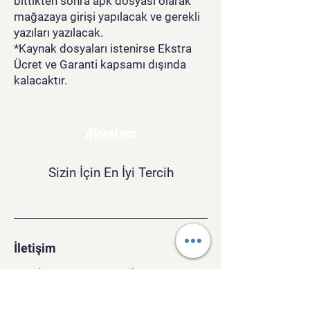
bittikten sonra apk dosyası olarak
mağazaya girişi yapılacak ve gerekli
yazıları yazılacak.
*Kaynak dosyaları istenirse Ekstra
Ücret ve Garanti kapsamı dışında
kalacaktır.
MoreLess
Sizin İçin En İyi Tercih
İletişim
morelesscompany@gmail.com
Tel:
+90 534 243 37 40