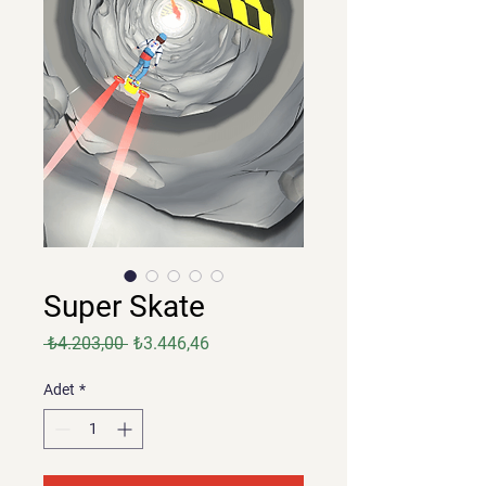
Super Skate
Normal
İndirimli
 ₺4.203,00 
₺3.446,46
Fiyat
Fiyat
Adet
*