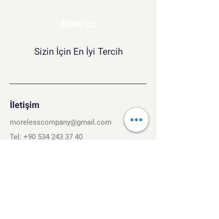
MoreLess
Sizin İçin En İyi Tercih
İletişim
morelesscompany@gmail.com
Tel:
+90 534 243 37 40
Kırcaali Mh. Kayalı Sok. No.26/3
Osmangazi, Bursa. 16040
Şartlar ve Koşullar
Gizlilik Politikası