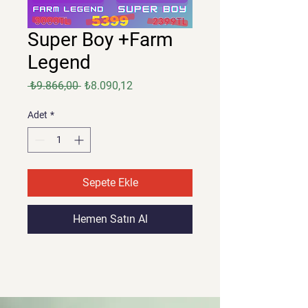
Super Boy +Farm
Legend
Normal
İndirimli
 ₺9.866,00 
₺8.090,12
Fiyat
Fiyat
Adet
*
Sepete Ekle
Hemen Satın Al