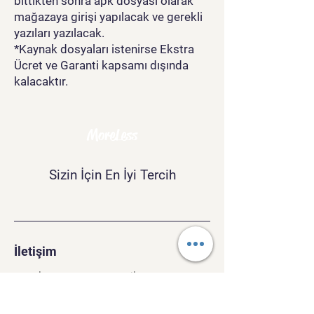
bittikten sonra apk dosyası olarak
mağazaya girişi yapılacak ve gerekli
yazıları yazılacak.
*Kaynak dosyaları istenirse Ekstra
Ücret ve Garanti kapsamı dışında
kalacaktır.
MoreLess
Sizin İçin En İyi Tercih
İletişim
morelesscompany@gmail.com
Tel:
+90 534 243 37 40