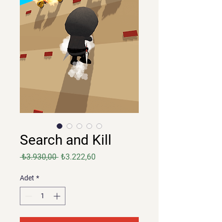
Search and Kill
Normal
İndirimli
 ₺3.930,00 
₺3.222,60
Fiyat
Fiyat
Adet
*