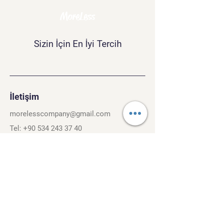
MoreLess
Sizin İçin En İyi Tercih
İletişim
morelesscompany@gmail.com
Tel:
+90 534 243 37 40
Kırcaali Mh. Kayalı Sok. No.26/3
Osmangazi, Bursa. 16040
Şartlar ve Koşullar
Gizlilik Politikası