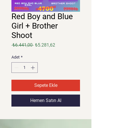
Red Boy and Blue
Girl + Brother
Shoot
Normal
İndirimli
 ₺6.441,00 
₺5.281,62
Fiyat
Fiyat
Adet
*
Sepete Ekle
Hemen Satın Al