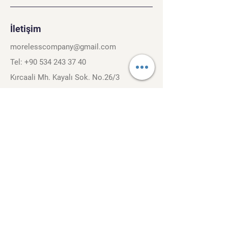
İletişim
morelesscompany@gmail.com
Tel:
+90 534 243 37 40
Kırcaali Mh. Kayalı Sok. No.26/3
Osmangazi, Bursa. 16040
Şartlar ve Koşullar
Gizlilik Politikası
Gezinti
Kariyer
İletişim