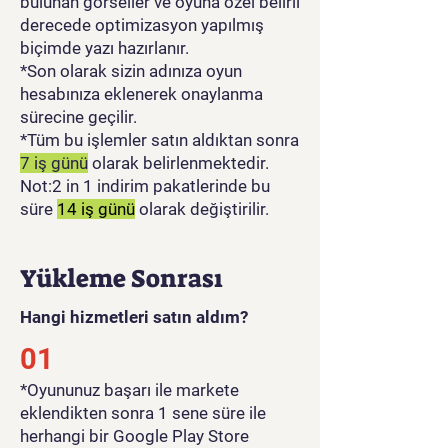
bulunan görseller ve oyuna özel belirli
derecede optimizasyon yapılmış
biçimde yazı hazırlanır.
*Son olarak sizin adınıza oyun
hesabınıza eklenerek onaylanma
sürecine geçilir.
*Tüm bu işlemler satın aldıktan sonra
7 iş günü
olarak belirlenmektedir.
Not:2 in 1 indirim pakatlerinde bu
süre
14 iş günü
olarak değiştirilir.
Yükleme Sonrası
Hangi hizmetleri satın aldım?
01
​*Oyununuz başarı ile markete
eklendikten sonra 1 sene süre ile
herhangi bir Google Play Store