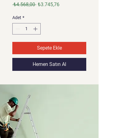
Normal
İndirimli
 ₺4.568,00 
₺3.745,76
Fiyat
Fiyat
Adet
*
Sepete Ekle
Hemen Satın Al