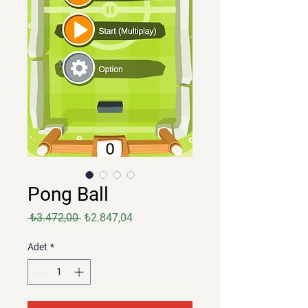
Pong Ball
Normal
İndirimli
 ₺3.472,00 
₺2.847,04
Fiyat
Fiyat
Adet
*