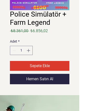
Police Simülatör +
Farm Legend
Normal
İndirimli
 ₺8.361,00 
₺6.856,02
Fiyat
Fiyat
Adet
*
Sepete Ekle
Hemen Satın Al