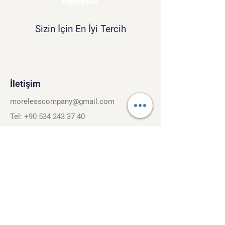
MoreLess
Sizin İçin En İyi Tercih
İletişim
morelesscompany@gmail.com
Tel:
+90 534 243 37 40
Kırcaali Mh. Kayalı Sok. No.26/3
Osmangazi, Bursa. 16040
Şartlar ve Koşullar
Gizlilik Politikası
Gezinti