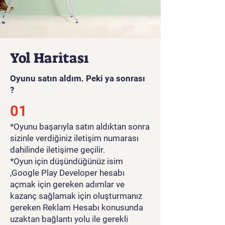
ilham verici bir boru
yapbozunu garanti ediyoruz.
Tüm boru tesisatı hayranları,
heyecan verici boru tesisatı
yolculuğunuza hazırlanın!
Yol Haritası
Oyunu satın aldım. Peki ya sonrası
?
01
*Oyunu başarıyla satın aldıktan sonra
sizinle verdiğiniz iletişim numarası
dahilinde iletişime geçilir.
*Oyun için düşündüğünüz isim
,Google Play Developer hesabı
açmak için gereken adımlar ve
kazanç sağlamak için oluşturmanız
gereken Reklam Hesabı konusunda
uzaktan bağlantı yolu ile gerekli