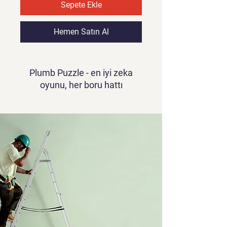
Sepete Ekle
Hemen Satın Al
Plumb Puzzle - en iyi zeka
oyunu, her boru hattı
bulmacası sever için bir
hediyedir. Boru bağlantısı
bulmacasının büyük bir
hayranıysanız, bu harika
ÜCRETSİZ boru hattı oyununu
kaçırmayın! Sadece çocuklar
için değil, yetişkinler ve aileler
için de iyi bilinen bir boru
bağlama oyunudur. Herkes
sıhhi tesisat eğlencesinin
tadını çıkarabilir! Eğlenceli,