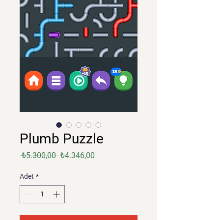
Plumb Puzzle
Normal
İndirimli
 ₺5.300,00 
₺4.346,00
Fiyat
Fiyat
Adet
*