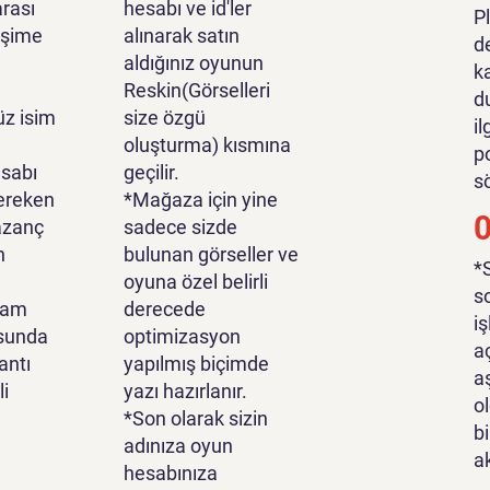
rası
hesabı ve id'ler
P
tişime
alınarak satın
d
aldığınız oyunun
k
Reskin(Görselleri
d
z isim
size özgü
i
oluşturma) kısmına
p
sabı
geçilir.
s
ereken
*Mağaza için yine
azanç
sadece sizde
n
bulunan görseller ve
*
oyuna özel belirli
s
lam
derecede
i
sunda
optimizasyon
a
antı
yapılmış biçimde
a
li
yazı hazırlanır.
o
*Son olarak sizin
bi
adınıza oyun
a
hesabınıza