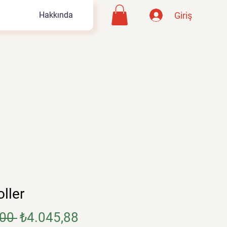
Giriş
Hakkında
oller
Normal
İndirimli
00 
₺4.045,88