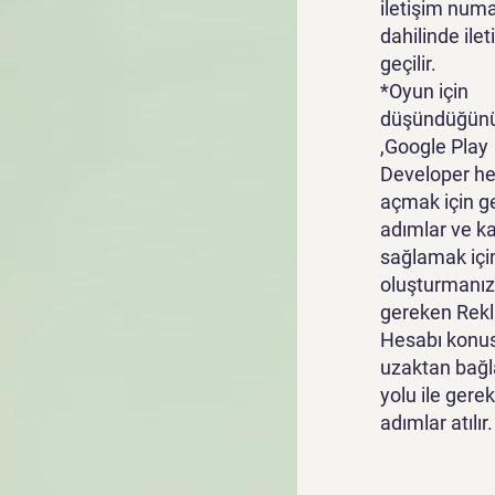
iletişim numa
dahilinde ile
geçilir.
*Oyun için
düşündüğünü
,Google Play
Developer he
açmak için g
adımlar ve k
sağlamak içi
oluşturmanız
gereken Rek
Hesabı konu
uzaktan bağl
yolu ile gerek
adımlar atılır.