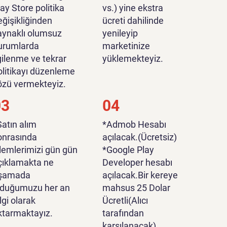
lay Store politika
vs.) yine ekstra
eğişikliğinden
ücreti dahilinde
aynaklı olumsuz
yenileyip
urumlarda
marketinize
lgilenme ve tekrar
yüklemekteyiz.
olitikayı düzenleme
özü vermekteyiz.
03
04
Satın alım
*Admob Hesabı
onrasında
açılacak.(Ücretsiz)
şlemlerimizi gün gün
*Google Play
çıklamakta ne
Developer hesabı
şamada
açılacak.Bir kereye
lduğumuzu her an
mahsus 25 Dolar
lgi olarak
Ücretli(Alıcı
ktarmaktayız.
tarafından
karşılanacak).