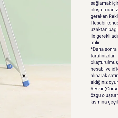
sağlamak içi
oluşturmanız
gereken Rek
Hesabı konu
uzaktan bağl
ile gerekli ad
atılır.
*Daha sonra
tarafınızdan
oluşturulmuş
hesabı ve id'l
alınarak satı
aldığınız oyu
Reskin(Görsel
özgü oluştur
kısmına geçili