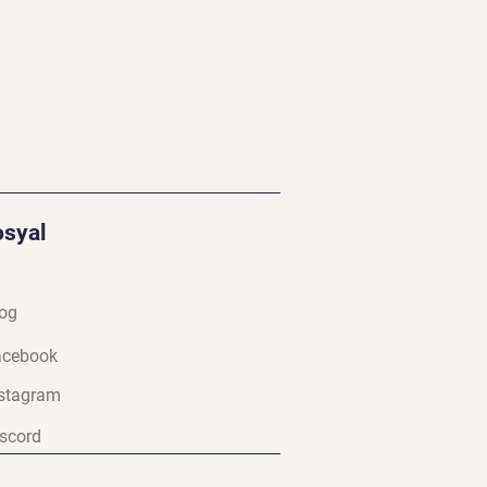
osyal
og
a
cebook
stagram
scord