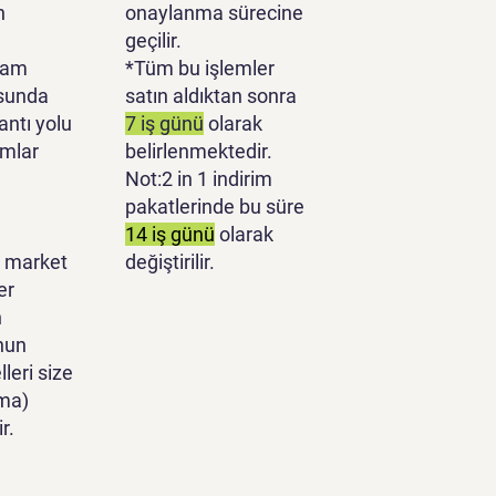
n
onaylanma sürecine
geçilir.
lam
*Tüm bu işlemler
sunda
satın aldıktan sonra
antı yolu
7 iş günü
olarak
ımlar
belirlenmektedir.
Not:2 in 1 indirim
pakatlerinde bu süre
14 iş günü
olarak
 market
değiştirilir.
er
n
nun
leri size
ma)
r.