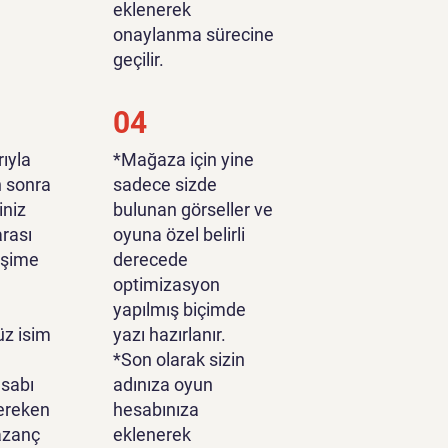
eklenerek
onaylanma sürecine
geçilir.
04
ıyla
*Mağaza için yine
n sonra
sadece sizde
iniz
bulunan görseller ve
rası
oyuna özel belirli
tişime
derecede
optimizasyon
yapılmış biçimde
z isim
yazı hazırlanır.
*Son olarak sizin
sabı
adınıza oyun
ereken
hesabınıza
azanç
eklenerek