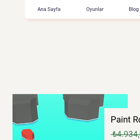
Ana Sayfa
Oyunlar
Blog
Paint R
 ₺4.934,