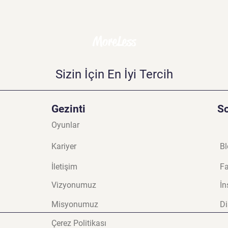
MoreLess
Sizin İçin En İyi Tercih
Gezinti
S
Oyunlar
Kariyer
Bl
İletişim
F
Vizyonumuz
İn
Misyonumuz
Di
Çerez Politikası