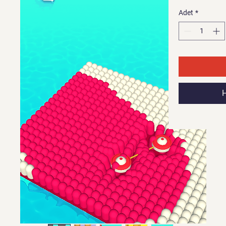
Adet
*
H