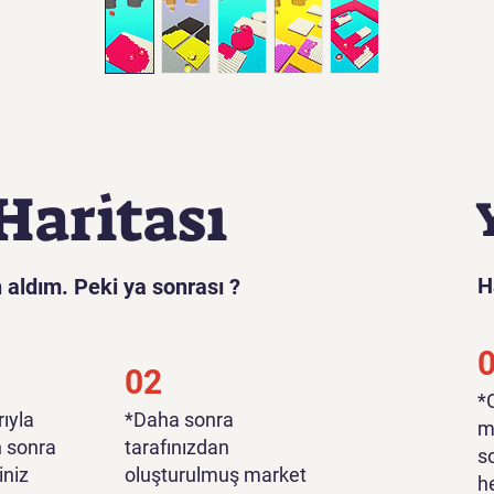
Haritası
H
 aldım. Peki ya sonrası ?
02
​
ıyla
*Daha sonra
m
n sonra
tarafınızdan
s
iniz
oluşturulmuş market
h