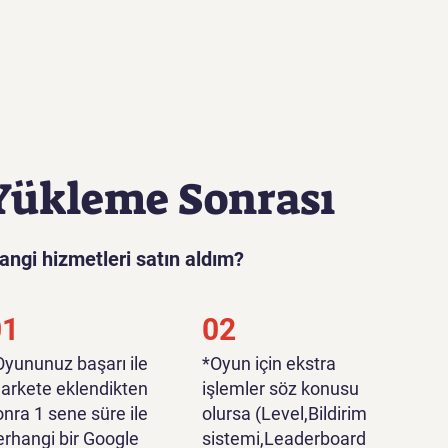
Yükleme Sonrası
angi hizmetleri satın aldım?
01
02
*Oyununuz başarı ile
*Oyun için ekstra
arkete eklendikten
işlemler söz konusu
onra 1 sene süre ile
olursa (Level,Bildirim
erhangi bir Google
sistemi,Leaderboard