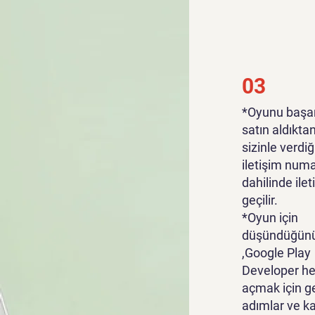
03
*Oyunu başar
satın aldıkta
sizinle verdiğ
iletişim numa
dahilinde ile
geçilir.
*Oyun için
düşündüğünü
,Google Play
Developer he
açmak için g
adımlar ve k