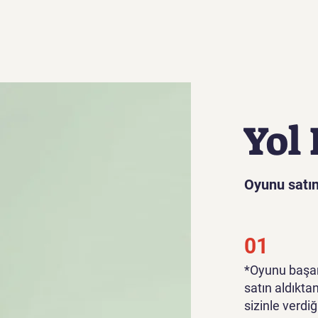
Yol 
Oyunu satın
01
*Oyunu başar
satın aldıkta
sizinle verdiğ