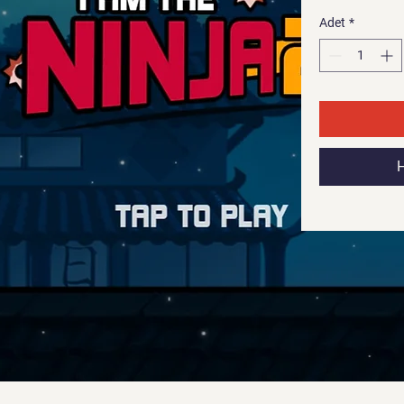
Adet
*
H