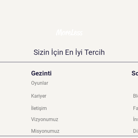
MoreLess
Sizin İçin En İyi Tercih
Gezinti
S
Oyunlar
Kariyer
Bl
İletişim
F
Vizyonumuz
İn
Misyonumuz
Di