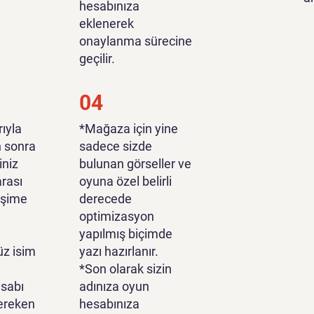
hesabınıza
eklenerek
onaylanma sürecine
geçilir.
04
ıyla
*Mağaza için yine
n sonra
sadece sizde
iniz
bulunan görseller ve
rası
oyuna özel belirli
tişime
derecede
optimizasyon
yapılmış biçimde
z isim
yazı hazırlanır.
*Son olarak sizin
sabı
adınıza oyun
ereken
hesabınıza