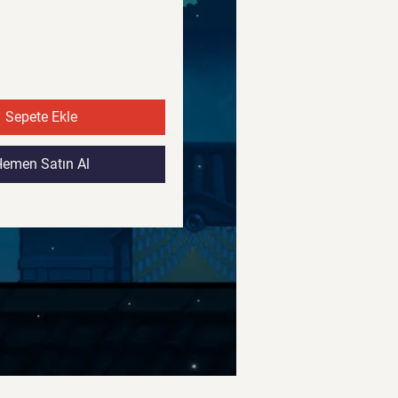
Fiyat
Fiyat
Sepete Ekle
emen Satın Al