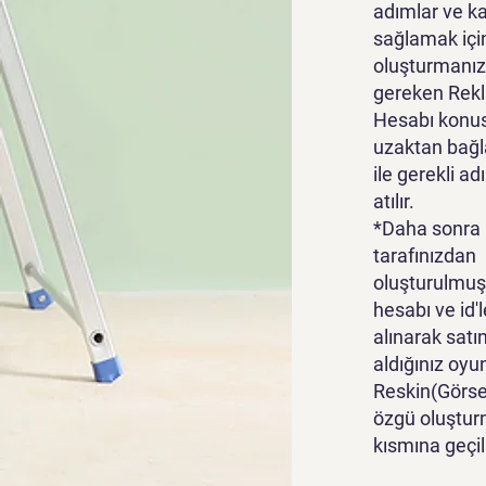
adımlar ve k
sağlamak içi
oluşturmanız
gereken Rek
Hesabı konu
uzaktan bağl
ile gerekli ad
atılır.
*Daha sonra
tarafınızdan
oluşturulmuş
hesabı ve id'l
alınarak satı
aldığınız oyu
Reskin(Görsel
özgü oluştur
kısmına geçili