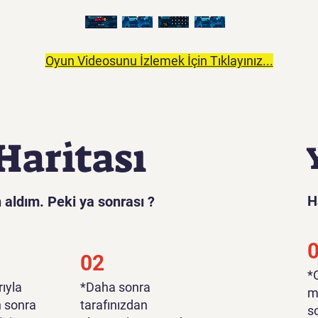
Oyun Videosunu İzlemek İçin Tıklayınız...
Haritası
H
 aldım. Peki ya sonrası ?
02
​
ıyla
*Daha sonra
m
n sonra
tarafınızdan
s