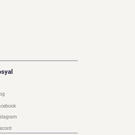
osyal
og
a
cebook
stagram
scord