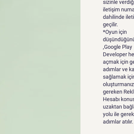
sizinle verdiğ
iletişim numa
dahilinde ile
geçilir.
*Oyun için
düşündüğünü
,Google Play
Developer he
açmak için g
adımlar ve k
sağlamak içi
oluşturmanız
gereken Rek
Hesabı konu
uzaktan bağl
yolu ile gerek
adımlar atılır.