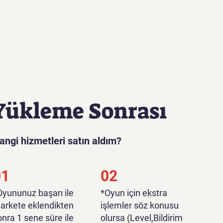
Yükleme Sonrası
angi hizmetleri satın aldım?
01
02
*Oyununuz başarı ile
*Oyun için ekstra
arkete eklendikten
işlemler söz konusu
onra 1 sene süre ile
olursa (Level,Bildirim