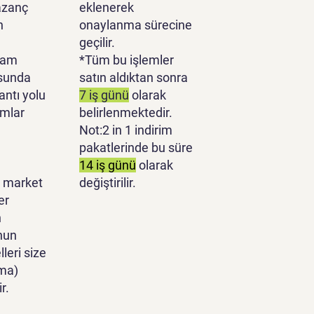
azanç
eklenerek
n
onaylanma sürecine
geçilir.
lam
*Tüm bu işlemler
sunda
satın aldıktan sonra
antı yolu
7 iş günü
olarak
ımlar
belirlenmektedir.
Not:2 in 1 indirim
pakatlerinde bu süre
14 iş günü
olarak
 market
değiştirilir.
er
n
nun
leri size
ma)
r.