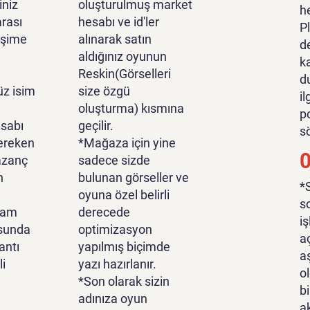
iniz
oluşturulmuş market
h
rası
hesabı ve id'ler
P
tişime
alınarak satın
d
aldığınız oyunun
k
Reskin(Görselleri
d
z isim
size özgü
i
oluşturma) kısmına
p
sabı
geçilir.
s
ereken
*Mağaza için yine
azanç
sadece sizde
n
bulunan görseller ve
*
oyuna özel belirli
s
lam
derecede
i
sunda
optimizasyon
a
antı
yapılmış biçimde
a
li
yazı hazırlanır.
o
*Son olarak sizin
bi
adınıza oyun
a