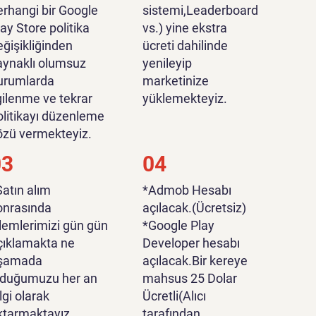
erhangi bir Google
sistemi,Leaderboard
lay Store politika
vs.) yine ekstra
eğişikliğinden
ücreti dahilinde
aynaklı olumsuz
yenileyip
urumlarda
marketinize
lgilenme ve tekrar
yüklemekteyiz.
olitikayı düzenleme
özü vermekteyiz.
03
04
Satın alım
*Admob Hesabı
onrasında
açılacak.(Ücretsiz)
şlemlerimizi gün gün
*Google Play
çıklamakta ne
Developer hesabı
şamada
açılacak.Bir kereye
lduğumuzu her an
mahsus 25 Dolar
lgi olarak
Ücretli(Alıcı
ktarmaktayız.
tarafından