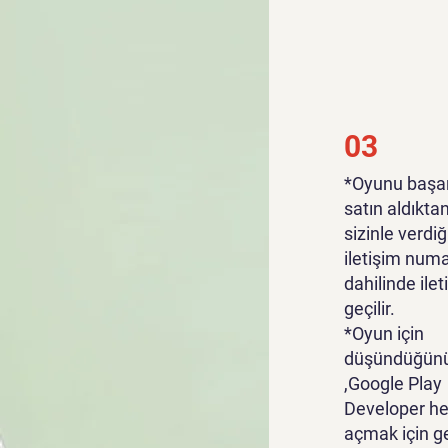
03
*Oyunu başar
satın aldıkta
sizinle verdiğ
iletişim numa
dahilinde ile
geçilir.
*Oyun için
düşündüğünü
,Google Play
Developer he
açmak için g