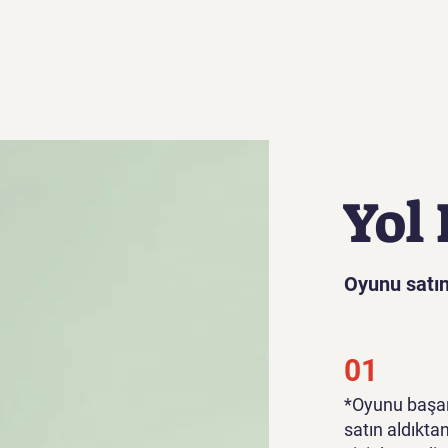
Yol 
Oyunu satın
01
*Oyunu başar
satın aldıkta