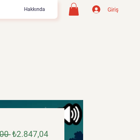
Giriş
Hakkında
Normal
İndirimli
00 
₺2.847,04