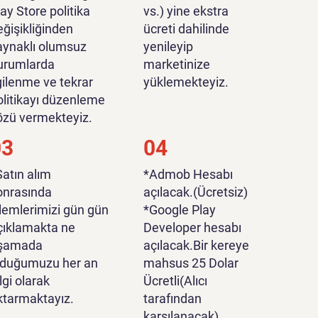
lay Store politika
vs.) yine ekstra
eğişikliğinden
ücreti dahilinde
aynaklı olumsuz
yenileyip
urumlarda
marketinize
lgilenme ve tekrar
yüklemekteyiz.
olitikayı düzenleme
özü vermekteyiz.
03
04
Satın alım
*Admob Hesabı
onrasında
açılacak.(Ücretsiz)
şlemlerimizi gün gün
*Google Play
çıklamakta ne
Developer hesabı
şamada
açılacak.Bir kereye
lduğumuzu her an
mahsus 25 Dolar
lgi olarak
Ücretli(Alıcı
ktarmaktayız.
tarafından
karşılanacak).