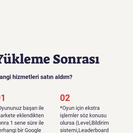
Yükleme Sonrası
angi hizmetleri satın aldım?
01
02
*Oyununuz başarı ile
*Oyun için ekstra
arkete eklendikten
işlemler söz konusu
onra 1 sene süre ile
olursa (Level,Bildirim
erhangi bir Google
sistemi,Leaderboard