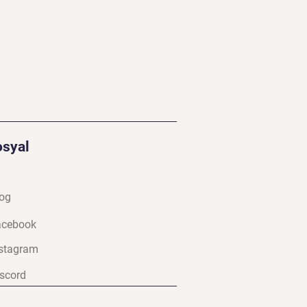
osyal
og
a
cebook
stagram
scord