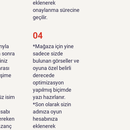
eklenerek
onaylanma sürecine
geçilir.
04
ıyla
*Mağaza için yine
n sonra
sadece sizde
iniz
bulunan görseller ve
rası
oyuna özel belirli
tişime
derecede
optimizasyon
yapılmış biçimde
z isim
yazı hazırlanır.
*Son olarak sizin
sabı
adınıza oyun
ereken
hesabınıza
azanç
eklenerek