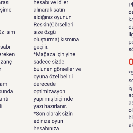
rası
hesabı ve id'ler
P
tişime
alınarak satın
d
aldığınız oyunun
k
Reskin(Görselleri
d
z isim
size özgü
i
oluşturma) kısmına
p
sabı
geçilir.
s
ereken
*Mağaza için yine
azanç
sadece sizde
n
bulunan görseller ve
*
oyuna özel belirli
s
lam
derecede
i
sunda
optimizasyon
a
antı
yapılmış biçimde
a
li
yazı hazırlanır.
o
*Son olarak sizin
bi
adınıza oyun
a
hesabınıza