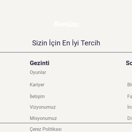
MoreLess
Sizin İçin En İyi Tercih
Gezinti
S
Oyunlar
Kariyer
Bl
İletişim
F
Vizyonumuz
İn
Misyonumuz
Di
Çerez Politikası