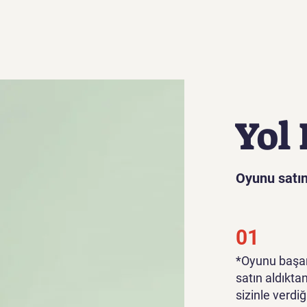
Yol 
Oyunu satın
01
*Oyunu başar
satın aldıkta
sizinle verdiğ