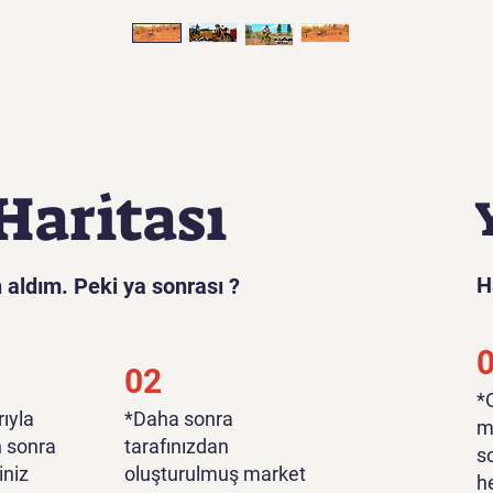
Haritası
H
 aldım. Peki ya sonrası ?
02
​
ıyla
*Daha sonra
m
n sonra
tarafınızdan
s
iniz
oluşturulmuş market
h