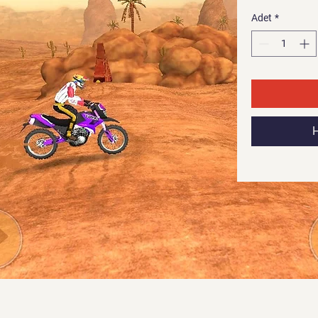
Adet
*
H