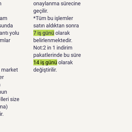
n
onaylanma sürecine
geçilir.
lam
*Tüm bu işlemler
sunda
satın aldıktan sonra
antı yolu
7 iş günü
olarak
ımlar
belirlenmektedir.
Not:2 in 1 indirim
pakatlerinde bu süre
14 iş günü
olarak
 market
değiştirilir.
er
n
nun
leri size
ma)
r.