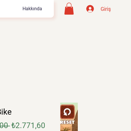
Giriş
Hakkında
ike
Normal
İndirimli
00 
₺2.771,60