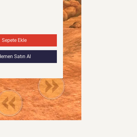
Fiyat
Fiyat
Sepete Ekle
emen Satın Al