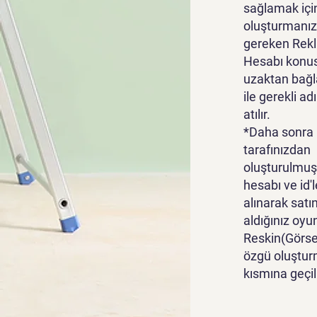
sağlamak içi
oluşturmanız
gereken Rek
Hesabı konu
uzaktan bağl
ile gerekli ad
atılır.
*Daha sonra
tarafınızdan
oluşturulmuş
hesabı ve id'l
alınarak satı
aldığınız oyu
Reskin(Görsel
özgü oluştur
kısmına geçili