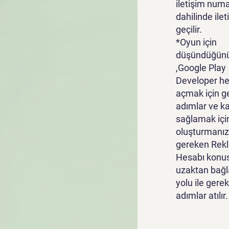
iletişim numa
dahilinde ile
geçilir.
*Oyun için
düşündüğünü
,Google Play
Developer he
açmak için g
adımlar ve k
sağlamak içi
oluşturmanız
gereken Rek
Hesabı konu
uzaktan bağl
yolu ile gerek
adımlar atılır.