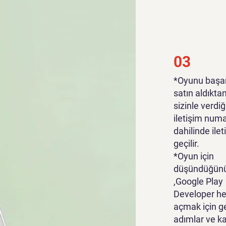
03
*Oyunu başar
satın aldıkta
sizinle verdiğ
iletişim numa
dahilinde ile
geçilir.
*Oyun için
düşündüğünü
,Google Play
Developer he
açmak için g
adımlar ve k