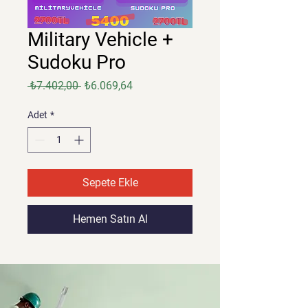
Military Vehicle +
Sudoku Pro
Normal
İndirimli
 ₺7.402,00 
₺6.069,64
Fiyat
Fiyat
Adet
*
Sepete Ekle
Hemen Satın Al