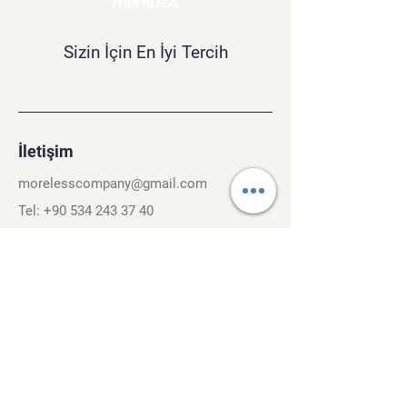
MoreLess
Sizin İçin En İyi Tercih
İletişim
morelesscompany@gmail.com
Tel:
+90 534 243 37 40
Kırcaali Mh. Kayalı Sok. No.26/3
Osmangazi, Bursa. 16040
Şartlar ve Koşullar
Gizlilik Politikası
Gezinti