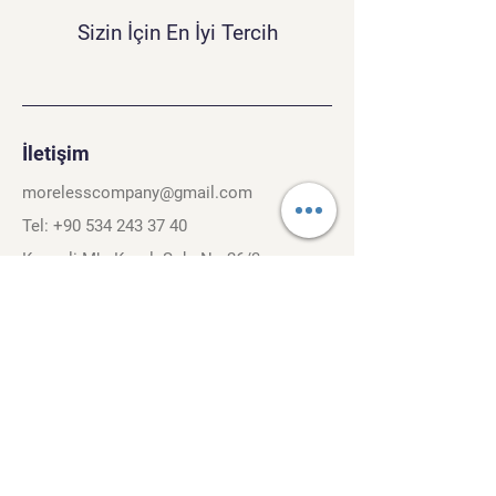
Sizin İçin En İyi Tercih
İletişim
morelesscompany@gmail.com
Tel:
+90 534 243 37 40
Kırcaali Mh. Kayalı Sok. No.26/3
Osmangazi, Bursa. 16040
Şartlar ve Koşullar
Gizlilik Politikası
Gezinti