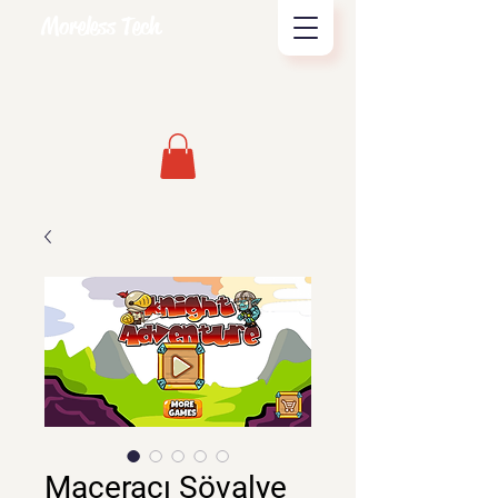
Moreless Tech
Maceracı Şövalye