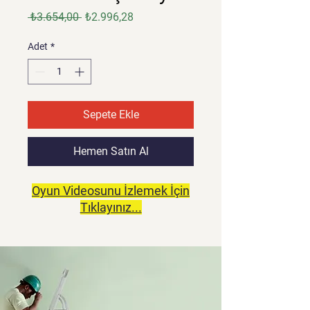
Normal
İndirimli
 ₺3.654,00 
₺2.996,28
Fiyat
Fiyat
Adet
*
Sepete Ekle
Hemen Satın Al
Oyun Videosunu İzlemek İçin
Tıklayınız...