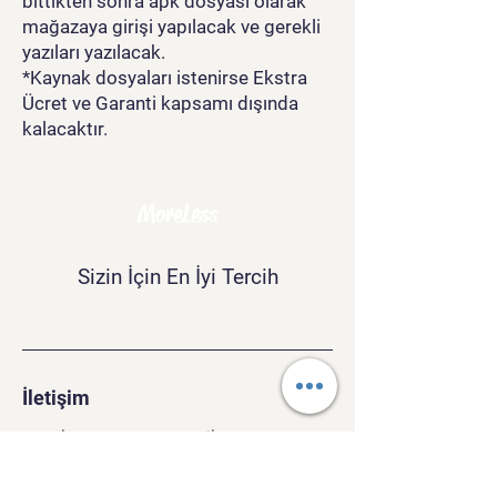
bittikten sonra apk dosyası olarak
mağazaya girişi yapılacak ve gerekli
yazıları yazılacak.
*Kaynak dosyaları istenirse Ekstra
Ücret ve Garanti kapsamı dışında
kalacaktır.
MoreLess
Sizin İçin En İyi Tercih
İletişim
morelesscompany@gmail.com
Tel:
+90 534 243 37 40