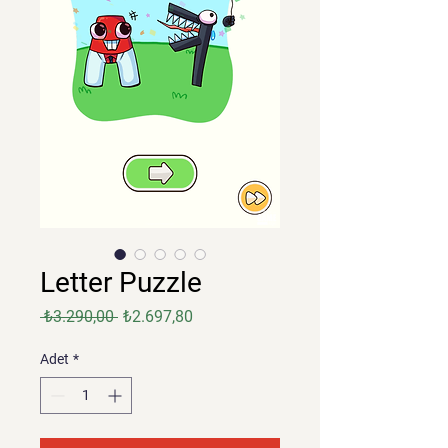
Letter Puzzle
Normal
İndirimli
 ₺3.290,00 
₺2.697,80
Fiyat
Fiyat
Adet
*