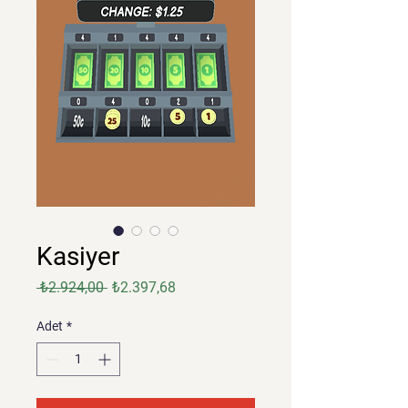
Kasiyer
Normal
İndirimli
 ₺2.924,00 
₺2.397,68
Fiyat
Fiyat
Adet
*