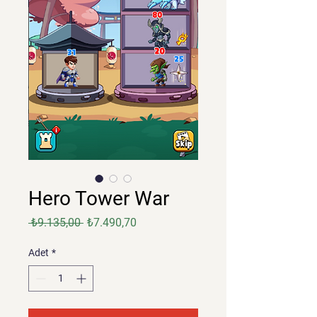
Hero Tower War
Normal
İndirimli
 ₺9.135,00 
₺7.490,70
Fiyat
Fiyat
Adet
*