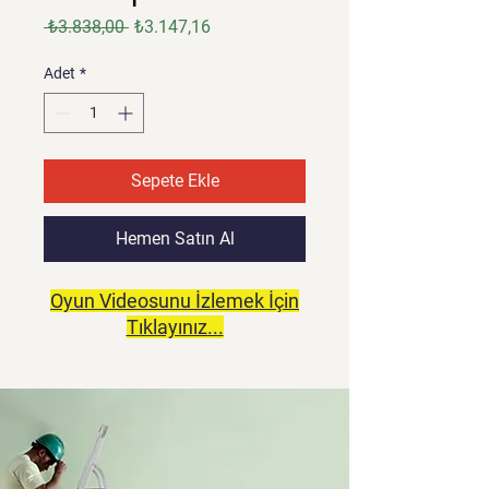
Normal
İndirimli
 ₺3.838,00 
₺3.147,16
Fiyat
Fiyat
Adet
*
Sepete Ekle
Hemen Satın Al
Oyun Videosunu İzlemek İçin
Tıklayınız...