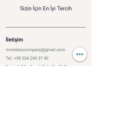
Sizin İçin En İyi Tercih
İletişim
morelesscompany@gmail.com
Tel:
+90 534 243 37 40
Kırcaali Mh. Kayalı Sok. No.26/3
Osmangazi, Bursa. 16040
Şartlar ve Koşullar
Gizlilik Politikası
Gezinti