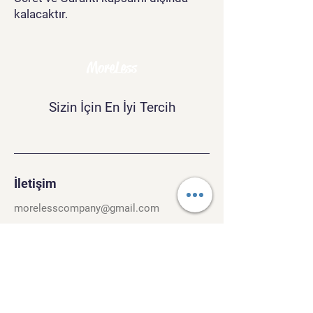
kalacaktır.
MoreLess
Sizin İçin En İyi Tercih
İletişim
morelesscompany@gmail.com
Tel:
+90 534 243 37 40
Kırcaali Mh. Kayalı Sok. No.26/3
Osmangazi, Bursa. 16040
Şartlar ve Koşullar