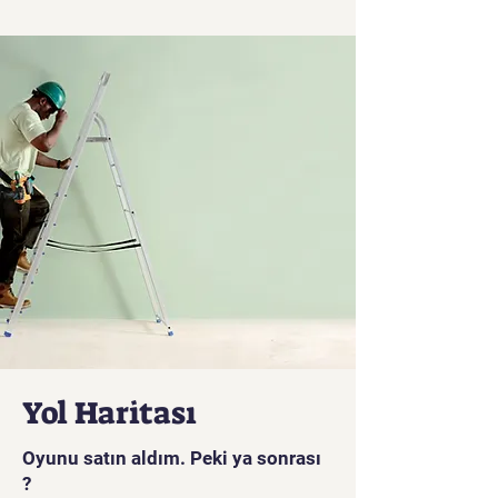
paketidir. Galaxy Adventure ile
uzayın derinliklerini keşfedin
ve uzaylılara karşı destansı
savaşlara katılın. Daha sonra
vites değiştirin ve bitiş
noktasına kadar diğer
oyuncularla kartopu
savaşında karşı karşıya
geleceğiniz Kar Savaşı'nın
buzlu arazisine girin. Çarpıcı
grafikler ve bağımlılık yaratan
oynanışla bu paket, her
yaştan oyuncular için
mükemmeldir. Üstelik %25
indirimle saatlerce süren
Yol Haritası
eğlence için rakipsiz bir değer.
Hemen indirin ve nihai
Oyunu satın aldım. Peki ya sonrası
maceraya hazır olun
?