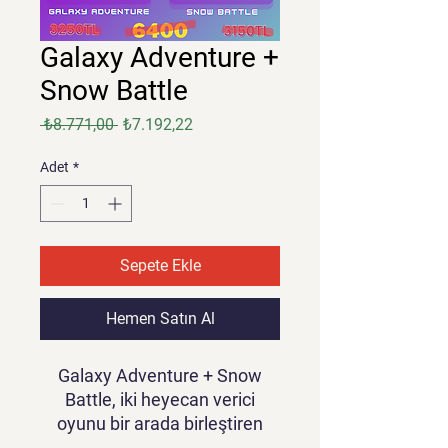
Galaxy Adventure +
Snow Battle
Normal
İndirimli
 ₺8.771,00 
₺7.192,22
Fiyat
Fiyat
Adet
*
Sepete Ekle
Hemen Satın Al
Galaxy Adventure + Snow
Battle, iki heyecan verici
oyunu bir arada birleştiren
heyecan verici bir mobil oyun