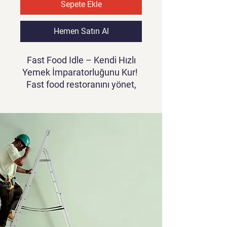
Sepete Ekle
Hemen Satın Al
Fast Food Idle – Kendi Hızlı
Yemek İmparatorluğunu Kur!
Fast food restoranını yönet,
siparişleri hızla hazırla ve
müşterilerini memnun et!
Fast
Food Idle
, eğlenceli ve
bağımlılık yapan bir
idle
simülasyon oyunu
.
İşletmeni büyüt, yeni menüler
ekle!
Gelirini artır, pasif kazanç elde
et!
Personelini geliştir, sipariş
hızını artır!