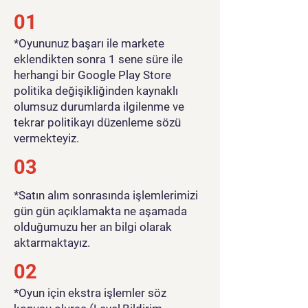
01
​*Oyununuz başarı ile markete
eklendikten sonra 1 sene süre ile
herhangi bir Google Play Store
politika değişikliğinden kaynaklı
olumsuz durumlarda ilgilenme ve
tekrar politikayı düzenleme sözü
vermekteyiz.
03
*Satın alım sonrasında işlemlerimizi
gün gün açıklamakta ne aşamada
olduğumuzu her an bilgi olarak
aktarmaktayız.
02
*Oyun için ekstra işlemler söz