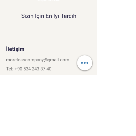
Sizin İçin En İyi Tercih
İletişim
morelesscompany@gmail.com
Tel:
+90 534 243 37 40
Kırcaali Mh. Kayalı Sok. No.26/3
Osmangazi, Bursa. 16040
Şartlar ve Koşullar
Gizlilik Politikası
Gezinti