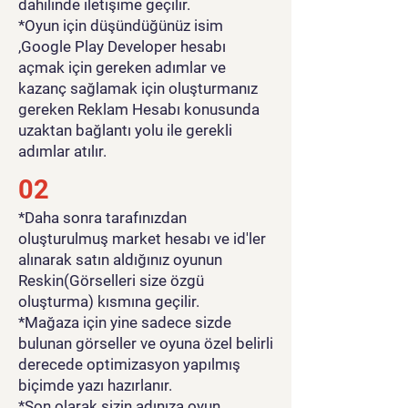
becerilerinizi geliştirebilir ve
dahilinde iletişime geçilir.
gerçek yaşamınızda bile
*Oyun için düşündüğünüz isim
uygulayabileceğiniz ilham
,Google Play Developer hesabı
açmak için gereken adımlar ve
alabilirsiniz.
kazanç sağlamak için oluşturmanız
gereken Reklam Hesabı konusunda
uzaktan bağlantı yolu ile gerekli
adımlar atılır.
02
*Daha sonra tarafınızdan
oluşturulmuş market hesabı ve id'ler
alınarak satın aldığınız oyunun
Reskin(Görselleri size özgü
oluşturma) kısmına geçilir.
*Mağaza için yine sadece sizde
bulunan görseller ve oyuna özel belirli
derecede optimizasyon yapılmış
biçimde yazı hazırlanır.
*Son olarak sizin adınıza oyun