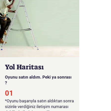
veren rahatlatıcı, eğlenceli bir
3'lü eşleştirme oyunu. Günlük
tasarım zorluklarında
dekorasyon becerilerinizi
geliştirin ve gerçek, üst düzey
mobilya ve dekor markalarına
erişimle görsel olarak çarpıcı
üç boyutlu alanlar tasarlayın.
Hayalinizdeki evleri hayata
geçirmek için banyolara,
mutfaklara ve daha fazla
Yol Haritası
özelleştirme seçeneğine
erişmek için evinizin kilidini
Oyunu satın aldım. Peki ya sonrası
açın! Hızlı, eğlenceli ve çeşitli
?
dekor stilleri hakkında bilgi
01
edinirken canlı bir yaratıcı
toplulukla bağlantı
*Oyunu başarıyla satın aldıktan sonra
kurabilirsiniz - böylece tasarım
sizinle verdiğiniz iletişim numarası