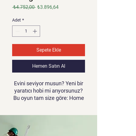
Normal
İndirimli
 ₺4.752,00 
₺3.896,64
Fiyat
Fiyat
Adet
*
Sepete Ekle
Hemen Satın Al
Evini seviyor musun? Yeni bir
yaratıcı hobi mi arıyorsunuz?
Bu oyun tam size göre: Home
Decor Makeover: House
Design Renovation Bugün
Home Decor Makeover
oynayın - bir iç mimarın
hayatını yaşamanıza izin