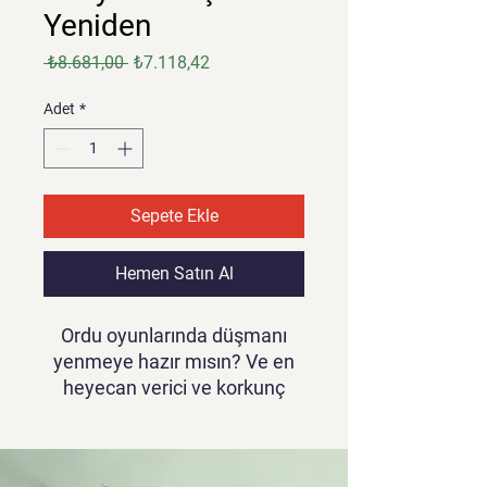
Yeniden
Normal
İndirimli
 ₺8.681,00 
₺7.118,42
Fiyat
Fiyat
Adet
*
Sepete Ekle
Hemen Satın Al
Ordu oyunlarında düşmanı
yenmeye hazır mısın? Ve en
heyecan verici ve korkunç
silahlı atış yolculuğu olan 2.
Dünya Savaşı'nı oynamaktan
heyecan duyuyorum. Bu ateşli