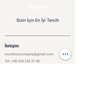
MoreLess
Sizin İçin En İyi Tercih
İletişim
morelesscompany@gmail.com
Tel:
+90 534 243 37 40
Kırcaali Mh. Kayalı Sok. No.26/3
Osmangazi, Bursa. 16040
Şartlar ve Koşullar
Gizlilik Politikası