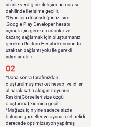
en güçlü silahlara sahiptir.
sizinle verdiğiniz iletişim numarası
Mermi simülasyonu ile harika
dahilinde iletişime geçilir.
HD grafiklerin ve en iyi
*Oyun için düşündüğünüz isim
silahların keyfini çıkarın.
,Google Play Developer hesabı
açmak için gereken adımlar ve
Keskin nişancı ve ordu atış
kazanç sağlamak için oluşturmanız
oyunlarında doğru bir şekilde
gereken Reklam Hesabı konusunda
hedef almalı, düşmanları
uzaktan bağlantı yolu ile gerekli
nişan almalı ve vurmalısınız.
adımlar atılır.
Ücretsiz savaş oyunlarından
şimdiye kadarki en iyi silah
02
oyunlarının keyfini çıkarın. Bu
*Daha sonra tarafınızdan
2021 dünya savaşı oyununda
oluşturulmuş market hesabı ve id'ler
en iyi keskin nişancı ajanı
alınarak satın aldığınız oyunun
olun. Hedef keskin
Reskin(Görselleri size özgü
nişancınızla nişan alın ve
oluşturma) kısmına geçilir.
keskin nişancı becerileriyle
*Mağaza için yine sadece sizde
tetiğe basmadan önce
bulunan görseller ve oyuna özel belirli
nefesinizi tutun. Keskin
derecede optimizasyon yapılmış
nişancı üstünlüğünüzü