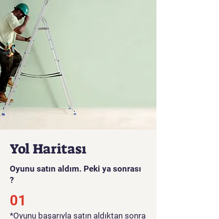
savaş alanı, savaş alanında iyi
eğitilmiş dünya savaşı
askerlerinin yer aldığı bir 2.
Dünya Savaşı silah oyunudur.
Kesintisiz dövüş ve ateş etme
ile 2. dünya savaşı keskin
nişancı aksiyonunu oynayın.
2. Dünya Savaşı, savaşçıların
ölümsüz ruhunu ve savaş
stratejisiyle boyun eğmeyen
atış sahnelerini anımsatıyor.
Alman ordusu ordusu silah
oyunlarında ayakta kalan son
Yol Haritası
adama kadar savaşın. Dünya
savaş oyunları silah
Oyunu satın aldım. Peki ya sonrası
oyunlarında cesur olun ve
?
düşmanları yenin. Bu tarihsel
01
olarak popüler atış macerası,
düşman birliklerini vurmak için
*Oyunu başarıyla satın aldıktan sonra