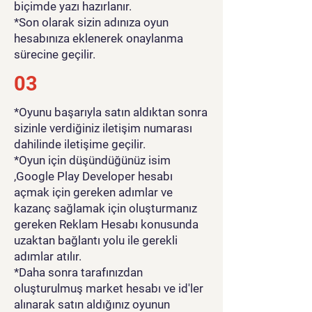
biçimde yazı hazırlanır.
gösterin ve bu ordu savaş
*Son olarak sizin adınıza oyun
oyununu kazanın. Bu yeni
hesabınıza eklenerek onaylanma
aksiyon atış oyunu, savaş
sürecine geçilir.
alanındaki gerçek dünya
03
savaş oyunlarıyla ilgili.
*Oyunu başarıyla satın aldıktan sonra
sizinle verdiğiniz iletişim numarası
dahilinde iletişime geçilir.
*Oyun için düşündüğünüz isim
,Google Play Developer hesabı
açmak için gereken adımlar ve
kazanç sağlamak için oluşturmanız
gereken Reklam Hesabı konusunda
uzaktan bağlantı yolu ile gerekli
adımlar atılır.
*Daha sonra tarafınızdan
oluşturulmuş market hesabı ve id'ler
alınarak satın aldığınız oyunun