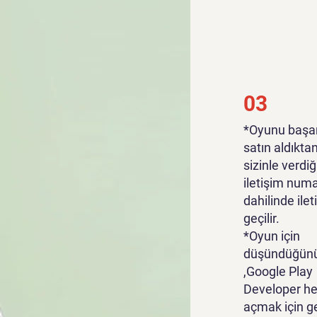
03
*Oyunu başar
satın aldıkta
sizinle verdiğ
iletişim numa
dahilinde ile
geçilir.
*Oyun için
düşündüğünü
,Google Play
Developer he
açmak için g