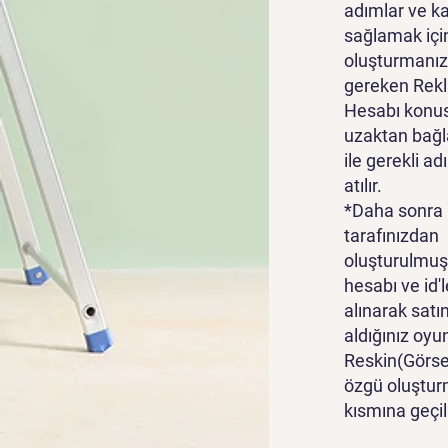
adımlar ve k
sağlamak içi
oluşturmanız
gereken Rek
Hesabı konu
uzaktan bağl
ile gerekli ad
atılır.
*Daha sonra
tarafınızdan
oluşturulmuş
hesabı ve id'l
alınarak satı
aldığınız oyu
Reskin(Görsel
özgü oluştur
kısmına geçili