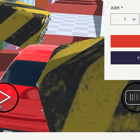
Adet
*
H