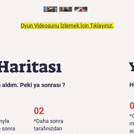
Oyun Videosunu İzlemek İçin Tıklayınız.
Haritası
H
 aldım. Peki ya sonrası ?
02
​
ıyla
*Daha sonra
m
n sonra
tarafınızdan
s