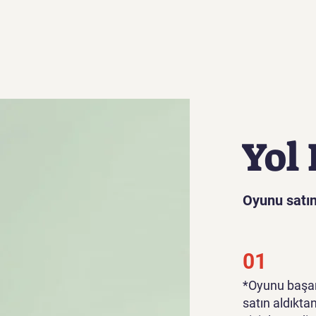
Yol 
Oyunu satın
01
*Oyunu başar
satın aldıkta