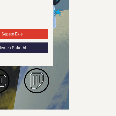
Fiyat
Fiyat
Sepete Ekle
emen Satın Al