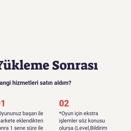
Yükleme Sonrası
angi hizmetleri satın aldım?
01
02
*Oyununuz başarı ile
*Oyun için ekstra
arkete eklendikten
işlemler söz konusu
onra 1 sene süre ile
olursa (Level,Bildirim