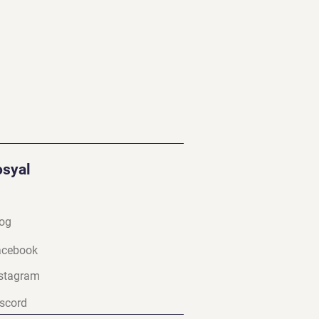
osyal
og
a
cebook
stagram
scord