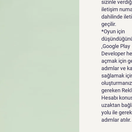
sizinle verdiğ
iletişim numa
dahilinde ile
geçilir.
*Oyun için
düşündüğünü
,Google Play
Developer he
açmak için g
adımlar ve k
sağlamak içi
oluşturmanız
gereken Rek
Hesabı konu
uzaktan bağl
yolu ile gerek
adımlar atılır.