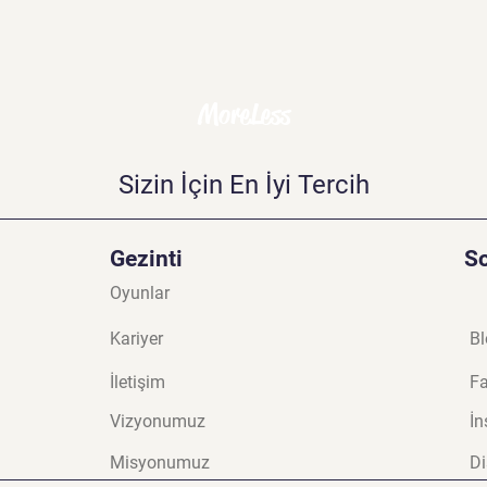
MoreLess
Sizin İçin En İyi Tercih
Gezinti
S
Oyunlar
Kariyer
Bl
İletişim
F
Vizyonumuz
İn
Misyonumuz
Di