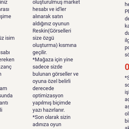
iniz
oluşturulmuş market
h
rası
hesabı ve id'ler
P
tişime
alınarak satın
d
aldığınız oyunun
k
Reskin(Görselleri
d
z isim
size özgü
i
oluşturma) kısmına
p
sabı
geçilir.
s
ereken
*Mağaza için yine
azanç
sadece sizde
n
bulunan görseller ve
*
oyuna özel belirli
s
lam
derecede
i
sunda
optimizasyon
a
antı
yapılmış biçimde
a
li
yazı hazırlanır.
o
*Son olarak sizin
bi
adınıza oyun
a