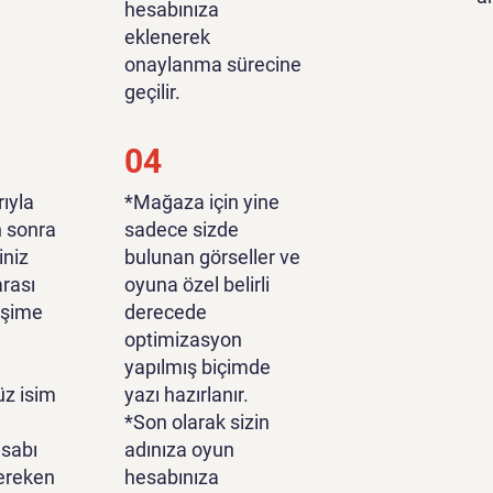
hesabınıza
eklenerek
onaylanma sürecine
geçilir.
04
ıyla
*Mağaza için yine
n sonra
sadece sizde
iniz
bulunan görseller ve
rası
oyuna özel belirli
tişime
derecede
optimizasyon
yapılmış biçimde
z isim
yazı hazırlanır.
*Son olarak sizin
sabı
adınıza oyun
ereken
hesabınıza