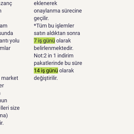
azanç
eklenerek
n
onaylanma sürecine
geçilir.
lam
*Tüm bu işlemler
sunda
satın aldıktan sonra
antı yolu
7 iş günü
olarak
ımlar
belirlenmektedir.
Not:2 in 1 indirim
pakatlerinde bu süre
14 iş günü
olarak
 market
değiştirilir.
er
n
nun
leri size
ma)
r.