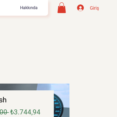
Giriş
Hakkında
sh
Normal
İndirimli
00 
₺3.744,94