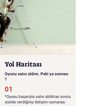
oyuncuların dikkatli olmaları
gerekir. Renkli grafikler ve
sürükleyici oynanışıyla Blue
Ball Game, mobil oyun satın
almak isteyen platform oyunu
hayranları için ideal bir
seçenektir.
Oyun videosunu görmek için
tıklayınız
Yol Haritası
Oyunu satın aldım. Peki ya sonrası
?
01
*Oyunu başarıyla satın aldıktan sonra
sizinle verdiğiniz iletişim numarası