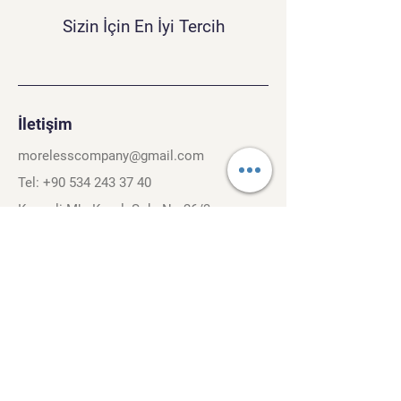
Sizin İçin En İyi Tercih
İletişim
morelesscompany@gmail.com
Tel:
+90 534 243 37 40
Kırcaali Mh. Kayalı Sok. No.26/3
Osmangazi, Bursa. 16040
Şartlar ve Koşullar
Gizlilik Politikası
Gezinti