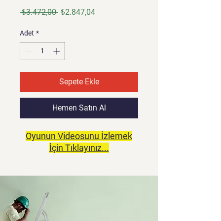
Normal
İndirimli
 ₺3.472,00 
₺2.847,04
Fiyat
Fiyat
Adet
*
Sepete Ekle
Hemen Satın Al
Oyunun Videosunu İzlemek
İçin Tıklayınız...