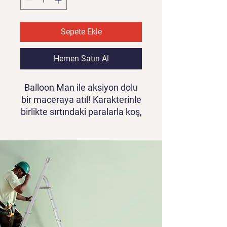
Sepete Ekle
Hemen Satın Al
Balloon Man ile aksiyon dolu
bir maceraya atıl! Karakterinle
birlikte sırtındaki paralarla koş,
güvenlikten kaç ve ATM’lere
para yatırarak puanlarını artır.
Oyun videosunu görmek için
tıklayınız