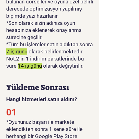
bulunan görseller ve oyuna özel belirli
derecede optimizasyon yapılmış
biçimde yazı hazırlanır.
*Son olarak sizin adınıza oyun
hesabınıza eklenerek onaylanma
sürecine geçilir.
*Tüm bu işlemler satın aldıktan sonra
7 iş günü
olarak belirlenmektedir.
Not:2 in 1 indirim pakatlerinde bu
süre
14 iş günü
olarak değiştirilir.
Yükleme Sonrası
Hangi hizmetleri satın aldım?
01
​*Oyununuz başarı ile markete
eklendikten sonra 1 sene süre ile
herhangi bir Google Play Store