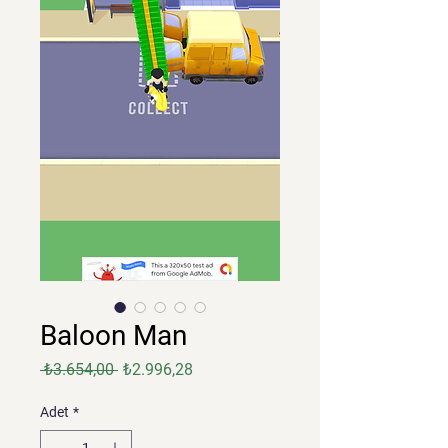
Baloon Man
Normal
İndirimli
 ₺3.654,00 
₺2.996,28
Fiyat
Fiyat
Adet
*