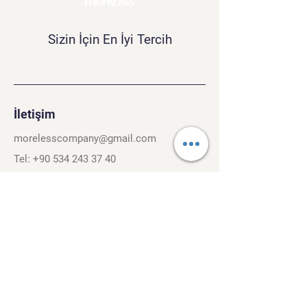
MoreLess
Sizin İçin En İyi Tercih
İletişim
morelesscompany@gmail.com
Tel:
+90 534 243 37 40
Kırcaali Mh. Kayalı Sok. No.26/3
Osmangazi, Bursa. 16040
Şartlar ve Koşullar
Gizlilik Politikası
Gezinti