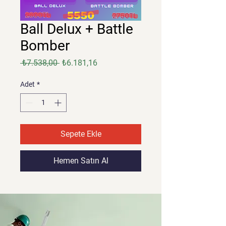
Ball Delux + Battle
Bomber
Normal
İndirimli
 ₺7.538,00 
₺6.181,16
Fiyat
Fiyat
Adet
*
Sepete Ekle
Hemen Satın Al