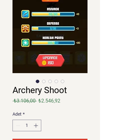
Archery Shoot
Normal
İndirimli
 ₺3.106,00 
₺2.546,92
Fiyat
Fiyat
Adet
*